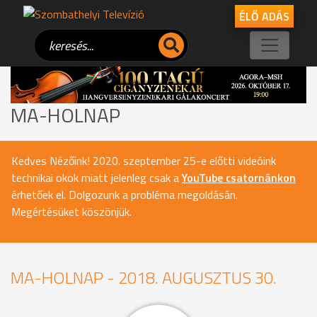
ÉLŐ ADÁS
MA-HOLNAP
Kedves Nézőink! 2020. szeptember 25-e előtti videóink
technikai okok miatt jelenleg csak a
YouTube csatornánkon
érhetőek el. Dolgozunk a probléma megoldásán.
Megértésüket köszönjük.
MA-HOLNAP - 2018. AUGUSZTUS 30.