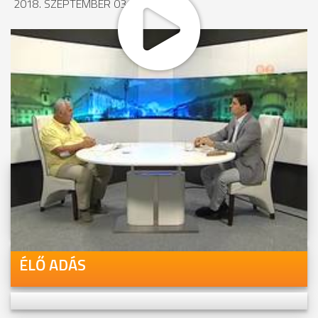
2018. SZEPTEMBER 03., 14:58
MEGOSZTÁS
Videóink megtekinthetőek
Youtube-csatornánkon is!
ÉLŐ ADÁS