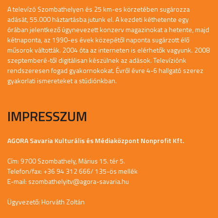
A televízó Szombathelyen és 25 km-es körzetében sugározza
adását, 55.000 háztartásba jutunk el. A kezdeti kéthetente egy
órában jelentkező úgynevezett konzerv magazinokat a hetente, majd
kétnaponta, az 1990-es évek közepétől naponta sugárzott élő
műsorok váltották. 2004 óta az interneten is elérhetők vagyunk. 2008
szeptemberé-től digitálisan készülnek az adások. Televíziónk
rendszeresen fogad gyakornokokat. Évről évre 4-6 hallgató szerez
gyakorlati ismereteket a stúdiónkban.
IMPRESSZUM
AGORA Savaria Kulturális és Médiaközpont Nonprofit Kft.
Cím: 9700 Szombathely, Márius 15. tér 5.
Telefon/fax: +36 94 312 666/ 135-ös mellék
E-mail:
szombathelyitv@agora-savaria.hu
Ügyvezető: Horváth Zoltán