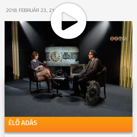
2018. FEBRUÁR 23., 21:58
MEGOSZTÁS
Videóink megtekinthetőek
Youtube-csatornánkon is!
ÉLŐ ADÁS