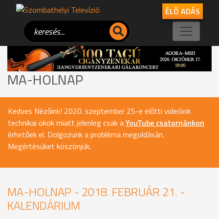
ÉLŐ ADÁS
MA-HOLNAP
Kedves Nézőink! 2020. szeptember 25-e előtti videóink
technikai okok miatt jelenleg csak a
YouTube csatornánkon
érhetőek el. Dolgozunk a probléma megoldásán.
Megértésüket köszönjük.
MA-HOLNAP - 2018. FEBRUÁR 21. -
KALENDÁRIUM