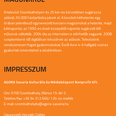
A televízó Szombathelyen és 25 km-es körzetében sugározza
adását, 55.000 háztartásba jutunk el. A kezdeti kéthetente egy
órában jelentkező úgynevezett konzerv magazinokat a hetente, majd
kétnaponta, az 1990-es évek közepétől naponta sugárzott élő
műsorok váltották. 2004 óta az interneten is elérhetők vagyunk. 2008
szeptemberé-től digitálisan készülnek az adások. Televíziónk
rendszeresen fogad gyakornokokat. Évről évre 4-6 hallgató szerez
gyakorlati ismereteket a stúdiónkban.
IMPRESSZUM
AGORA Savaria Kulturális és Médiaközpont Nonprofit Kft.
Cím: 9700 Szombathely, Márius 15. tér 5.
Telefon/fax: +36 94 312 666/ 135-ös mellék
E-mail:
szombathelyitv@agora-savaria.hu
Ügyvezető: Horváth Zoltán