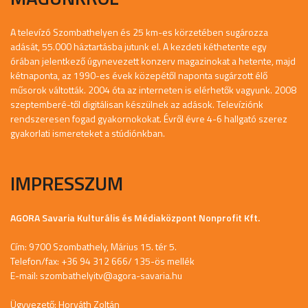
A televízó Szombathelyen és 25 km-es körzetében sugározza
adását, 55.000 háztartásba jutunk el. A kezdeti kéthetente egy
órában jelentkező úgynevezett konzerv magazinokat a hetente, majd
kétnaponta, az 1990-es évek közepétől naponta sugárzott élő
műsorok váltották. 2004 óta az interneten is elérhetők vagyunk. 2008
szeptemberé-től digitálisan készülnek az adások. Televíziónk
rendszeresen fogad gyakornokokat. Évről évre 4-6 hallgató szerez
gyakorlati ismereteket a stúdiónkban.
IMPRESSZUM
AGORA Savaria Kulturális és Médiaközpont Nonprofit Kft.
Cím: 9700 Szombathely, Márius 15. tér 5.
Telefon/fax: +36 94 312 666/ 135-ös mellék
E-mail:
szombathelyitv@agora-savaria.hu
Ügyvezető: Horváth Zoltán