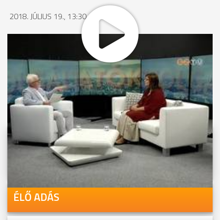
2018. JÚLIUS 19., 13:30
MEGOSZTÁS
Videóink megtekinthetőek
Youtube-csatornánkon is!
ÉLŐ ADÁS