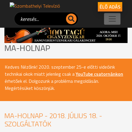
ÉLŐ ADÁS
MA-HOLNAP
Kedves Nézőink! 2020. szeptember 25-e előtti videóink
technikai okok miatt jelenleg csak a
YouTube csatornánkon
érhetőek el. Dolgozunk a probléma megoldásán.
Megértésüket köszönjük.
MA-HOLNAP - 2018. JÚLIUS 18. -
SZOLGÁLTATÓK