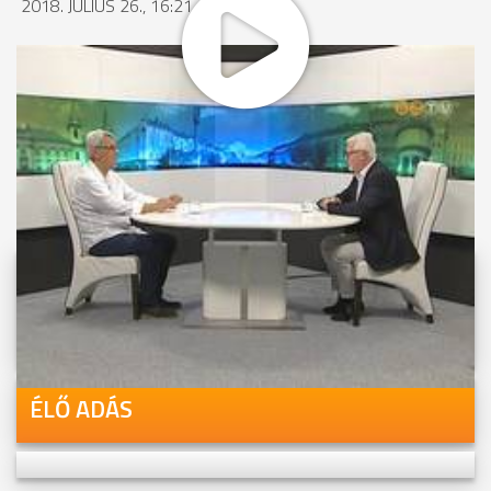
2018. JÚLIUS 26., 16:21
MEGOSZTÁS
Videóink megtekinthetőek
Youtube-csatornánkon is!
ÉLŐ ADÁS