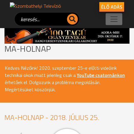
ÉLŐ ADÁS
MA-HOLNAP
Kedves Nézőink! 2020. szeptember 25-e előtti videóink
technikai okok miatt jelenleg csak a
YouTube csatornánkon
érhetőek el. Dolgozunk a probléma megoldásán.
Megértésüket köszönjük.
MA-HOLNAP - 2018. JÚLIUS 25.