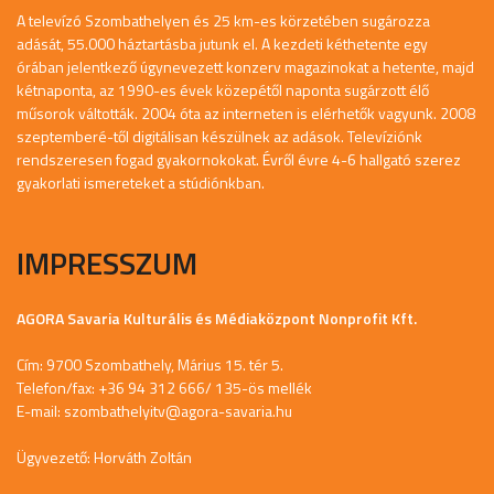
A televízó Szombathelyen és 25 km-es körzetében sugározza
adását, 55.000 háztartásba jutunk el. A kezdeti kéthetente egy
órában jelentkező úgynevezett konzerv magazinokat a hetente, majd
kétnaponta, az 1990-es évek közepétől naponta sugárzott élő
műsorok váltották. 2004 óta az interneten is elérhetők vagyunk. 2008
szeptemberé-től digitálisan készülnek az adások. Televíziónk
rendszeresen fogad gyakornokokat. Évről évre 4-6 hallgató szerez
gyakorlati ismereteket a stúdiónkban.
IMPRESSZUM
AGORA Savaria Kulturális és Médiaközpont Nonprofit Kft.
Cím: 9700 Szombathely, Márius 15. tér 5.
Telefon/fax: +36 94 312 666/ 135-ös mellék
E-mail:
szombathelyitv@agora-savaria.hu
Ügyvezető: Horváth Zoltán