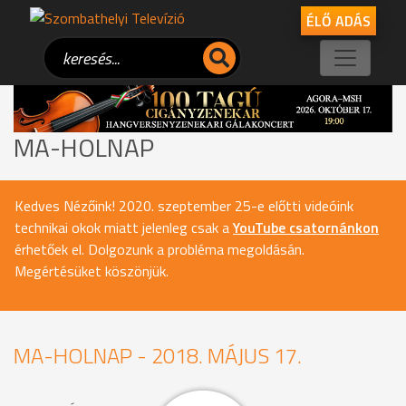
ÉLŐ ADÁS
MA-HOLNAP
Kedves Nézőink! 2020. szeptember 25-e előtti videóink
technikai okok miatt jelenleg csak a
YouTube csatornánkon
érhetőek el. Dolgozunk a probléma megoldásán.
Megértésüket köszönjük.
MA-HOLNAP - 2018. MÁJUS 17.