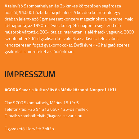
A televízó Szombathelyen és 25 km-es körzetében sugározza
adását, 55.000 háztartásba jutunk el. A kezdeti kéthetente egy
órában jelentkező úgynevezett konzerv magazinokat a hetente, majd
kétnaponta, az 1990-es évek közepétől naponta sugárzott élő
műsorok váltották. 2004 óta az interneten is elérhetők vagyunk. 2008
szeptemberé-től digitálisan készülnek az adások. Televíziónk
rendszeresen fogad gyakornokokat. Évről évre 4-6 hallgató szerez
gyakorlati ismereteket a stúdiónkban.
IMPRESSZUM
AGORA Savaria Kulturális és Médiaközpont Nonprofit Kft.
Cím: 9700 Szombathely, Márius 15. tér 5.
Telefon/fax: +36 94 312 666/ 135-ös mellék
E-mail:
szombathelyitv@agora-savaria.hu
Ügyvezető: Horváth Zoltán