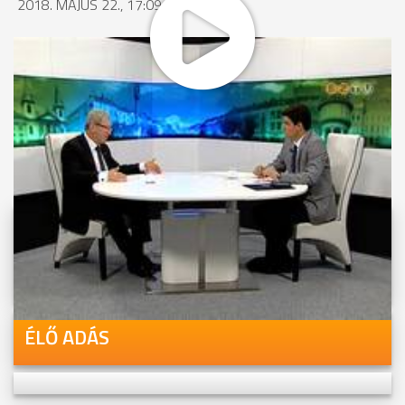
2018. MÁJUS 22., 17:09
MEGOSZTÁS
Videóink megtekinthetőek
Youtube-csatornánkon is!
ÉLŐ ADÁS