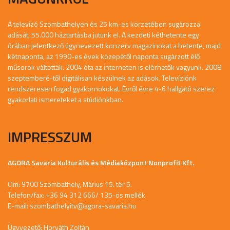
A televízó Szombathelyen és 25 km-es körzetében sugározza
adását, 55.000 háztartásba jutunk el. A kezdeti kéthetente egy
órában jelentkező úgynevezett konzerv magazinokat a hetente, majd
kétnaponta, az 1990-es évek közepétől naponta sugárzott élő
műsorok váltották. 2004 óta az interneten is elérhetők vagyunk. 2008
szeptemberé-től digitálisan készülnek az adások. Televíziónk
rendszeresen fogad gyakornokokat. Évről évre 4-6 hallgató szerez
gyakorlati ismereteket a stúdiónkban.
IMPRESSZUM
AGORA Savaria Kulturális és Médiaközpont Nonprofit Kft.
Cím: 9700 Szombathely, Márius 15. tér 5.
Telefon/fax: +36 94 312 666/ 135-ös mellék
E-mail:
szombathelyitv@agora-savaria.hu
Ügyvezető: Horváth Zoltán