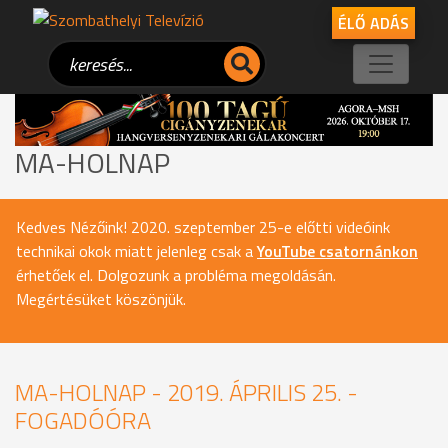
ÉLŐ ADÁS
MA-HOLNAP
Kedves Nézőink! 2020. szeptember 25-e előtti videóink
technikai okok miatt jelenleg csak a
YouTube csatornánkon
érhetőek el. Dolgozunk a probléma megoldásán.
Megértésüket köszönjük.
MA-HOLNAP - 2019. ÁPRILIS 25. -
FOGADÓÓRA