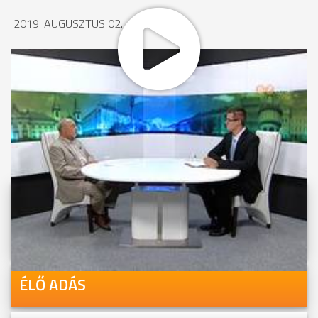
2019. AUGUSZTUS 02., 13:58
MEGOSZTÁS
Videóink megtekinthetőek
Youtube-csatornánkon is!
ÉLŐ ADÁS