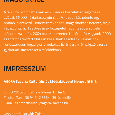
A televízó Szombathelyen és 25 km-es körzetében sugározza
adását, 55.000 háztartásba jutunk el. A kezdeti kéthetente egy
órában jelentkező úgynevezett konzerv magazinokat a hetente, majd
kétnaponta, az 1990-es évek közepétől naponta sugárzott élő
műsorok váltották. 2004 óta az interneten is elérhetők vagyunk. 2008
szeptemberé-től digitálisan készülnek az adások. Televíziónk
rendszeresen fogad gyakornokokat. Évről évre 4-6 hallgató szerez
gyakorlati ismereteket a stúdiónkban.
IMPRESSZUM
AGORA Savaria Kulturális és Médiaközpont Nonprofit Kft.
Cím: 9700 Szombathely, Márius 15. tér 5.
Telefon/fax: +36 94 312 666/ 135-ös mellék
E-mail:
szombathelyitv@agora-savaria.hu
Ügyvezető: Horváth Zoltán