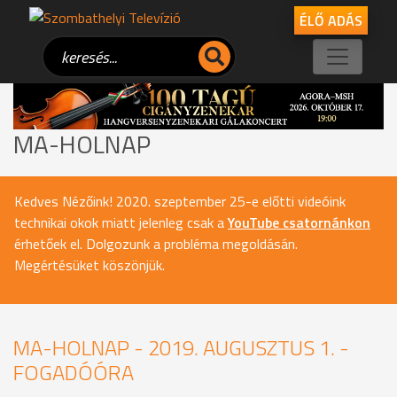
ÉLŐ ADÁS
MA-HOLNAP
Kedves Nézőink! 2020. szeptember 25-e előtti videóink
technikai okok miatt jelenleg csak a
YouTube csatornánkon
érhetőek el. Dolgozunk a probléma megoldásán.
Megértésüket köszönjük.
MA-HOLNAP - 2019. AUGUSZTUS 1. -
FOGADÓÓRA