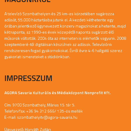
A televízó Szombathelyen és 25 km-es körzetében sugározza
adását, 55.000 háztartásba jutunk el. A kezdeti kéthetente egy
órában jelentkező úgynevezett konzerv magazinokat a hetente, majd
kétnaponta, az 1990-es évek közepétől naponta sugárzott élő
műsorok váltották. 2004 óta az interneten is elérhetők vagyunk. 2008
szeptemberé-től digitálisan készülnek az adások. Televíziónk
rendszeresen fogad gyakornokokat. Évről évre 4-6 hallgató szerez
gyakorlati ismereteket a stúdiónkban.
IMPRESSZUM
AGORA Savaria Kulturális és Médiaközpont Nonprofit Kft.
Cím: 9700 Szombathely, Márius 15. tér 5.
Telefon/fax: +36 94 312 666/ 135-ös mellék
E-mail:
szombathelyitv@agora-savaria.hu
Ügyvezető: Horváth Zoltán