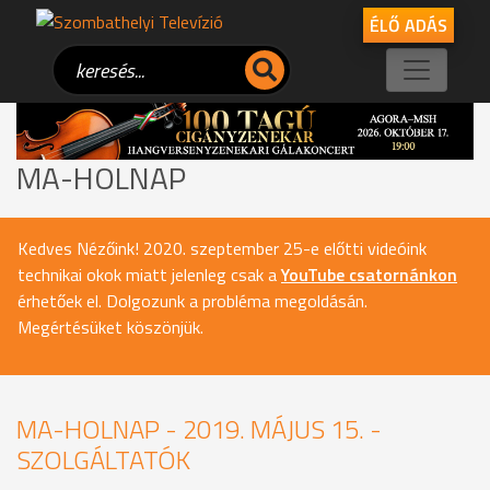
ÉLŐ ADÁS
MA-HOLNAP
Kedves Nézőink! 2020. szeptember 25-e előtti videóink
technikai okok miatt jelenleg csak a
YouTube csatornánkon
érhetőek el. Dolgozunk a probléma megoldásán.
Megértésüket köszönjük.
MA-HOLNAP - 2019. MÁJUS 15. -
SZOLGÁLTATÓK