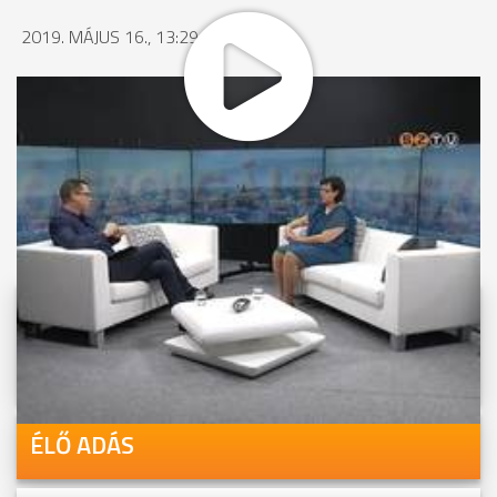
2019. MÁJUS 16., 13:29
MEGOSZTÁS
Videóink megtekinthetőek
Youtube-csatornánkon is!
ÉLŐ ADÁS