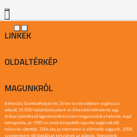
LINKEK
OLDALTÉRKÉP
MAGUNKRÓL
A televízó Szombathelyen és 25 km-es körzetében sugározza
adását, 55.000 háztartásba jutunk el. A kezdeti kéthetente egy
órában jelentkező úgynevezett konzerv magazinokat a hetente, majd
kétnaponta, az 1990-es évek közepétől naponta sugárzott élő
műsorok váltották. 2004 óta az interneten is elérhetők vagyunk. 2008
szeptemberé-től digitálisan készülnek az adások. Televíziónk