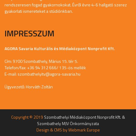
rendszeresen fogad gyakornokokat. Évről évre 4-6 hallgató szerez
gyakorlati ismereteket a stúdiónkban.
IMPRESSZUM
AGORA Savaria Kulturális és Médiaközpont Nonprofit Kft.
Cím: 9700 Szombathely, Márius 15. tér 5.
Telefon/fax: +36 94 312 666/ 135-ös mellék
E-mail:
szombathelyitv@agora-savaria.hu
Ügyvezető: Horváth Zoltán
Copyright © 2019
Szombathelyi Médiaközpont Nonprofit Kft. &
Szombathely MJV Önkormányzata
Design & CMS by
Webmark Europe