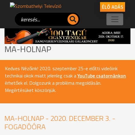
ÉLŐ ADÁS
MA-HOLNAP
Kedves Nézőink! 2020. szeptember 25-e előtti videóink
technikai okok miatt jelenleg csak a
YouTube csatornánkon
érhetőek el. Dolgozunk a probléma megoldásán.
Megértésüket köszönjük.
MA-HOLNAP - 2020. DECEMBER 3. -
FOGADÓÓRA