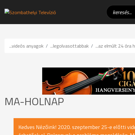
...videós anyagok
...legolvasottabbak
...az elmúlt 24 óra h
MA-HOLNAP
Kedves Nézőink! 2020. szeptember 25-e előtti vide