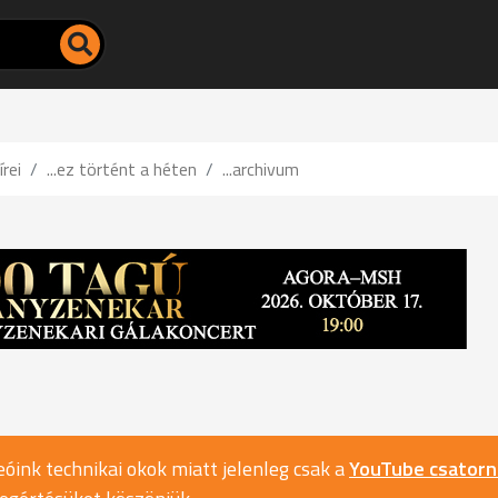
írei
...ez történt a héten
...archivum
óink technikai okok miatt jelenleg csak a
YouTube csator