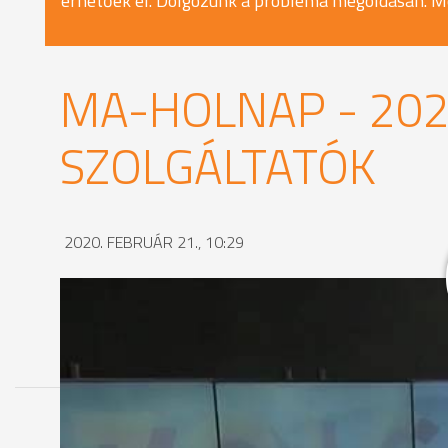
érhetőek el. Dolgozunk a probléma megoldásán. M
MA-HOLNAP - 2020
SZOLGÁLTATÓK
2020. FEBRUÁR 21., 10:29
MEGOSZTÁS