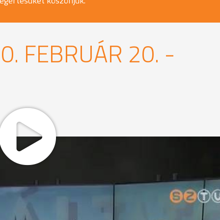
egértésüket köszönjük.
. FEBRUÁR 20. -