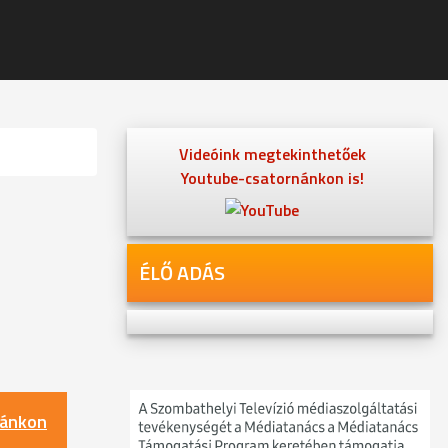
Videóink megtekinthetőek
Youtube-csatornánkon is!
ÉLŐ ADÁS
nánkon