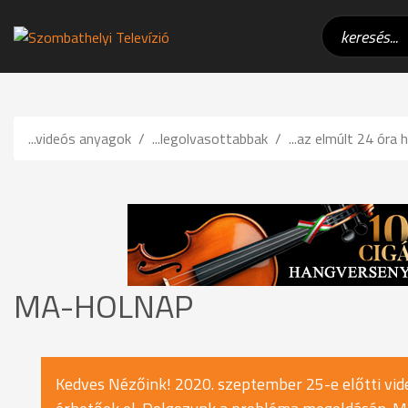
...videós anyagok
...legolvasottabbak
...az elmúlt 24 óra h
MA-HOLNAP
Kedves Nézőink! 2020. szeptember 25-e előtti vide