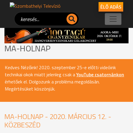
ÉLŐ ADÁS
MA-HOLNAP
Kedves Nézőink! 2020. szeptember 25-e előtti videóink
technikai okok miatt jelenleg csak a
YouTube csatornánkon
érhetőek el. Dolgozunk a probléma megoldásán.
Megértésüket köszönjük.
MA-HOLNAP - 2020. MÁRCIUS 12. -
KÖZBESZÉD