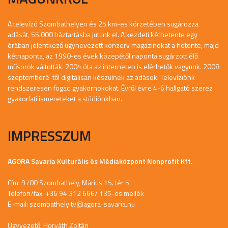
A televízó Szombathelyen és 25 km-es körzetében sugározza
adását, 55.000 háztartásba jutunk el. A kezdeti kéthetente egy
órában jelentkező úgynevezett konzerv magazinokat a hetente, majd
kétnaponta, az 1990-es évek közepétől naponta sugárzott élő
műsorok váltották. 2004 óta az interneten is elérhetők vagyunk. 2008
szeptemberé-től digitálisan készülnek az adások. Televíziónk
rendszeresen fogad gyakornokokat. Évről évre 4-6 hallgató szerez
gyakorlati ismereteket a stúdiónkban.
IMPRESSZUM
AGORA Savaria Kulturális és Médiaközpont Nonprofit Kft.
Cím: 9700 Szombathely, Márius 15. tér 5.
Telefon/fax: +36 94 312 666/ 135-ös mellék
E-mail:
szombathelyitv@agora-savaria.hu
Ügyvezető: Horváth Zoltán