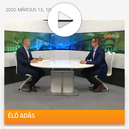
2020. MÁRCIUS 13., 10:17
MEGOSZTÁS
Videóink megtekinthetőek
Youtube-csatornánkon is!
ÉLŐ ADÁS