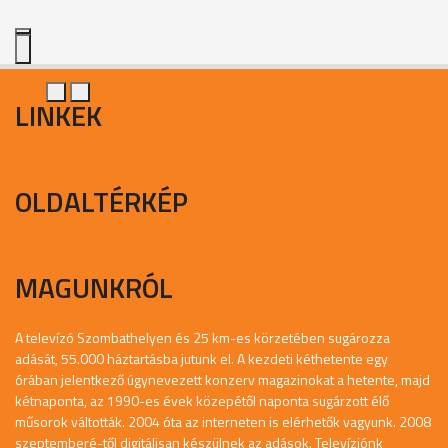
LINKEK
OLDALTÉRKÉP
MAGUNKRÓL
A televízó Szombathelyen és 25 km-es körzetében sugározza
adását, 55.000 háztartásba jutunk el. A kezdeti kéthetente egy
órában jelentkező úgynevezett konzerv magazinokat a hetente, majd
kétnaponta, az 1990-es évek közepétől naponta sugárzott élő
műsorok váltották. 2004 óta az interneten is elérhetők vagyunk. 2008
szeptemberé-től digitálisan készülnek az adások. Televíziónk