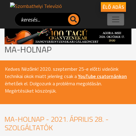
ÉLŐ ADÁS
MA-HOLNAP
Kedves Nézőink! 2020. szeptember 25-e előtti videóink
technikai okok miatt jelenleg csak a
YouTube csatornánkon
érhetőek el. Dolgozunk a probléma megoldásán.
Megértésüket köszönjük.
MA-HOLNAP - 2021. ÁPRILIS 28. -
SZOLGÁLTATÓK