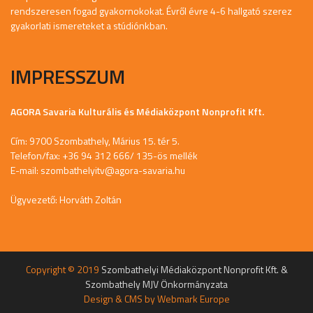
rendszeresen fogad gyakornokokat. Évről évre 4-6 hallgató szerez
gyakorlati ismereteket a stúdiónkban.
IMPRESSZUM
AGORA Savaria Kulturális és Médiaközpont Nonprofit Kft.
Cím: 9700 Szombathely, Márius 15. tér 5.
Telefon/fax: +36 94 312 666/ 135-ös mellék
E-mail:
szombathelyitv@agora-savaria.hu
Ügyvezető: Horváth Zoltán
Copyright © 2019
Szombathelyi Médiaközpont Nonprofit Kft. &
Szombathely MJV Önkormányzata
Design & CMS by
Webmark Europe