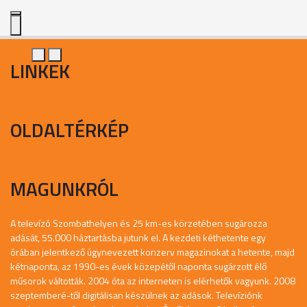
LINKEK
OLDALTÉRKÉP
MAGUNKRÓL
A televízó Szombathelyen és 25 km-es körzetében sugározza
adását, 55.000 háztartásba jutunk el. A kezdeti kéthetente egy
órában jelentkező úgynevezett konzerv magazinokat a hetente, majd
kétnaponta, az 1990-es évek közepétől naponta sugárzott élő
műsorok váltották. 2004 óta az interneten is elérhetők vagyunk. 2008
szeptemberé-től digitálisan készülnek az adások. Televíziónk