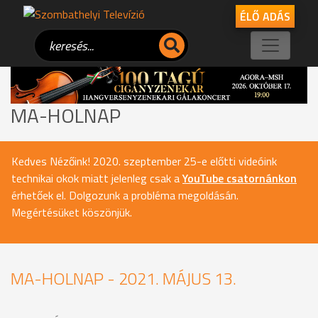
ÉLŐ ADÁS
MA-HOLNAP
Kedves Nézőink! 2020. szeptember 25-e előtti videóink
technikai okok miatt jelenleg csak a
YouTube csatornánkon
érhetőek el. Dolgozunk a probléma megoldásán.
Megértésüket köszönjük.
MA-HOLNAP - 2021. MÁJUS 13.