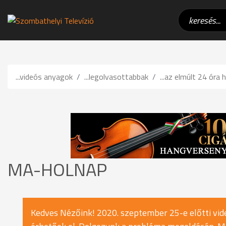
...videós anyagok
...legolvasottabbak
...az elmúlt 24 óra h
MA-HOLNAP
Kedves Nézőink! 2020. szeptember 25-e előtti vide