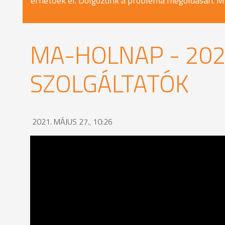
érhetőek el. Dolgozunk a probléma megoldásán. M
MA-HOLNAP - 2021
SZOLGÁLTATÓK
2021. MÁJUS 27., 10:26