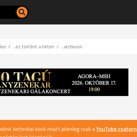
írei
...ez történt a héten
...archivum
óink technikai okok miatt jelenleg csak a
YouTube csator