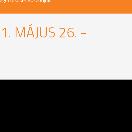
egértésüket köszönjük.
. MÁJUS 26. -