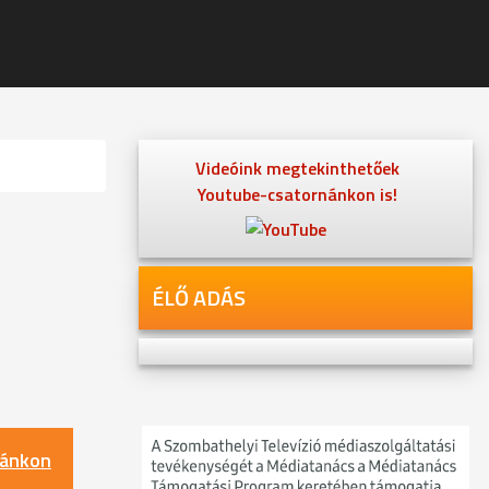
Videóink megtekinthetőek
Youtube-csatornánkon is!
ÉLŐ ADÁS
nánkon