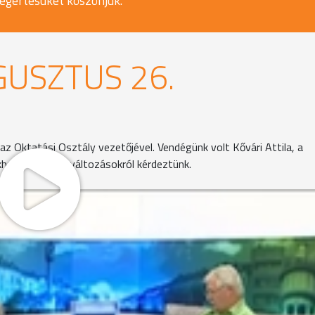
egértésüket köszönjük.
USZTUS 26.
z Oktatási Osztály vezetőjével. Vendégünk volt Kővári Attila, a
akhatási szabályváltozásokról kérdeztünk.