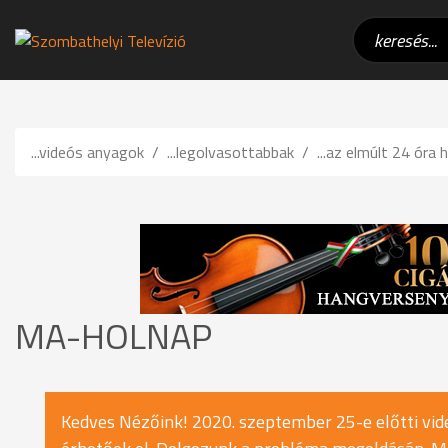
...videós anyagok
...legolvasottabbak
...az elmúlt 24 óra h
MA-HOLNAP
Kedves Nézőink! 2020. szeptember 25-e előtti vide