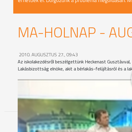
érhetőek el. Dolgozunk a probléma megoldásán. M
MA-HOLNAP - AUG
2010. AUGUSZTUS 27., 09:43
Az iskolakezdésről beszélgettünk Heckenast Gusztávval, a
Lakásbizottság elnöke, akit a bérlakás-felújításról és a l
MEGOSZTÁS