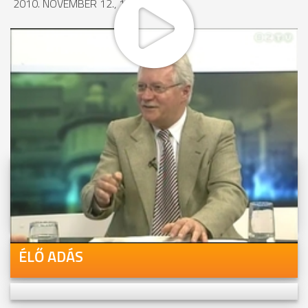
2010. NOVEMBER 12., 11:06
MEGOSZTÁS
Videóink megtekinthetőek
Youtube-csatornánkon is!
ÉLŐ ADÁS