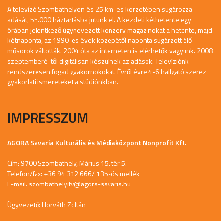
A televízó Szombathelyen és 25 km-es körzetében sugározza
adását, 55.000 háztartásba jutunk el. A kezdeti kéthetente egy
órában jelentkező úgynevezett konzerv magazinokat a hetente, majd
kétnaponta, az 1990-es évek közepétől naponta sugárzott élő
műsorok váltották. 2004 óta az interneten is elérhetők vagyunk. 2008
szeptemberé-től digitálisan készülnek az adások. Televíziónk
rendszeresen fogad gyakornokokat. Évről évre 4-6 hallgató szerez
gyakorlati ismereteket a stúdiónkban.
IMPRESSZUM
AGORA Savaria Kulturális és Médiaközpont Nonprofit Kft.
Cím: 9700 Szombathely, Márius 15. tér 5.
Telefon/fax: +36 94 312 666/ 135-ös mellék
E-mail:
szombathelyitv@agora-savaria.hu
Ügyvezető: Horváth Zoltán