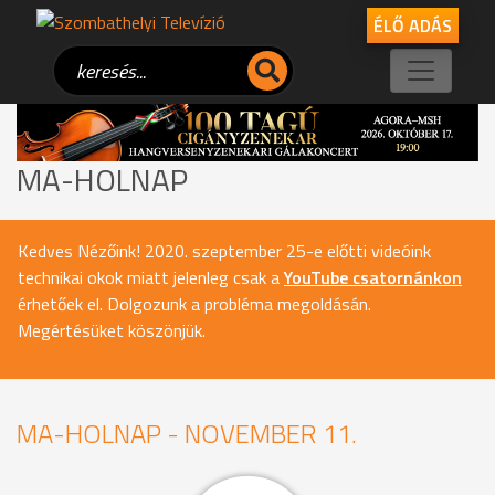
ÉLŐ ADÁS
MA-HOLNAP
Kedves Nézőink! 2020. szeptember 25-e előtti videóink
technikai okok miatt jelenleg csak a
YouTube csatornánkon
érhetőek el. Dolgozunk a probléma megoldásán.
Megértésüket köszönjük.
MA-HOLNAP - NOVEMBER 11.