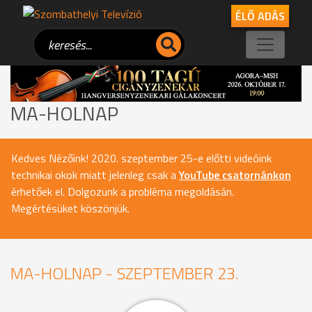
ÉLŐ ADÁS
MA-HOLNAP
Kedves Nézőink! 2020. szeptember 25-e előtti videóink
technikai okok miatt jelenleg csak a
YouTube csatornánkon
érhetőek el. Dolgozunk a probléma megoldásán.
Megértésüket köszönjük.
MA-HOLNAP - SZEPTEMBER 23.