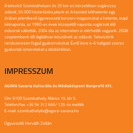
A televízó Szombathelyen és 25 km-es körzetében sugározza
adását, 55.000 háztartásba jutunk el. A kezdeti kéthetente egy
órában jelentkező úgynevezett konzerv magazinokat a hetente, majd
kétnaponta, az 1990-es évek közepétől naponta sugárzott élő
műsorok váltották. 2004 óta az interneten is elérhetők vagyunk. 2008
szeptemberé-től digitálisan készülnek az adások. Televíziónk
rendszeresen fogad gyakornokokat. Évről évre 4-6 hallgató szerez
gyakorlati ismereteket a stúdiónkban.
IMPRESSZUM
AGORA Savaria Kulturális és Médiaközpont Nonprofit Kft.
Cím: 9700 Szombathely, Márius 15. tér 5.
Telefon/fax: +36 94 312 666/ 135-ös mellék
E-mail:
szombathelyitv@agora-savaria.hu
Ügyvezető: Horváth Zoltán