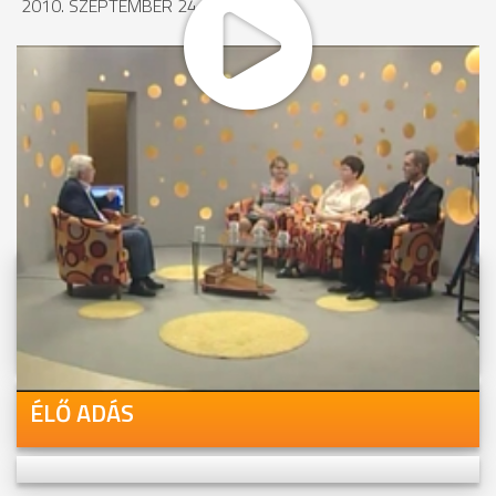
2010. SZEPTEMBER 24., 11:50
MEGOSZTÁS
Videóink megtekinthetőek
Youtube-csatornánkon is!
ÉLŐ ADÁS