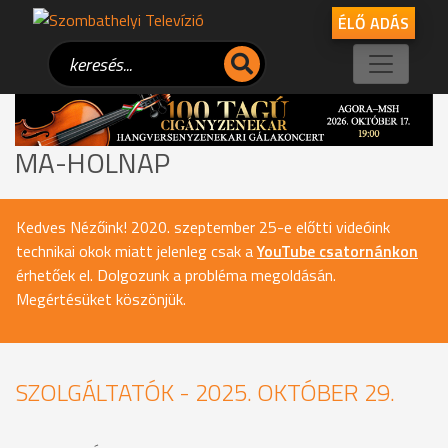
ÉLŐ ADÁS
MA-HOLNAP
Kedves Nézőink! 2020. szeptember 25-e előtti videóink
technikai okok miatt jelenleg csak a
YouTube csatornánkon
érhetőek el. Dolgozunk a probléma megoldásán.
Megértésüket köszönjük.
SZOLGÁLTATÓK - 2025. OKTÓBER 29.