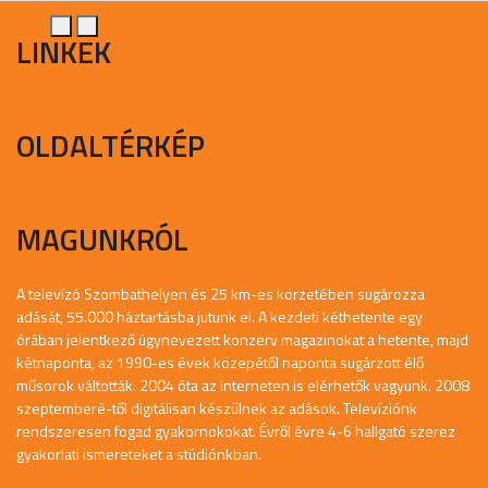
LINKEK
OLDALTÉRKÉP
MAGUNKRÓL
A televízó Szombathelyen és 25 km-es körzetében sugározza
adását, 55.000 háztartásba jutunk el. A kezdeti kéthetente egy
órában jelentkező úgynevezett konzerv magazinokat a hetente, majd
kétnaponta, az 1990-es évek közepétől naponta sugárzott élő
műsorok váltották. 2004 óta az interneten is elérhetők vagyunk. 2008
szeptemberé-től digitálisan készülnek az adások. Televíziónk
rendszeresen fogad gyakornokokat. Évről évre 4-6 hallgató szerez
gyakorlati ismereteket a stúdiónkban.