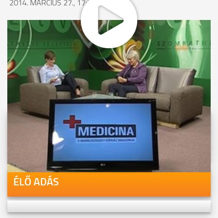
2014. MÁRCIUS 27., 17:37
MEGOSZTÁS
Videóink megtekinthetőek
Youtube-csatornánkon is!
ÉLŐ ADÁS