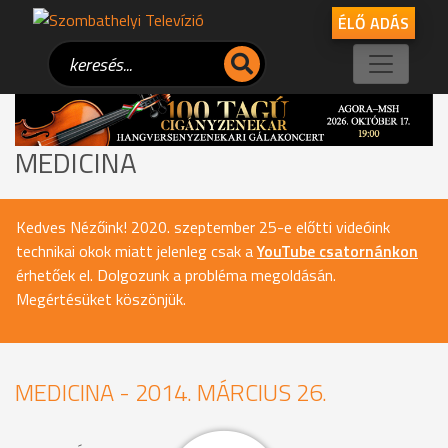
ÉLŐ ADÁS
MEDICINA
Kedves Nézőink! 2020. szeptember 25-e előtti videóink
technikai okok miatt jelenleg csak a
YouTube csatornánkon
érhetőek el. Dolgozunk a probléma megoldásán.
Megértésüket köszönjük.
MEDICINA - 2014. MÁRCIUS 26.