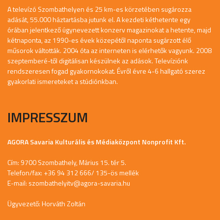
A televízó Szombathelyen és 25 km-es körzetében sugározza
adását, 55.000 háztartásba jutunk el. A kezdeti kéthetente egy
órában jelentkező úgynevezett konzerv magazinokat a hetente, majd
kétnaponta, az 1990-es évek közepétől naponta sugárzott élő
műsorok váltották. 2004 óta az interneten is elérhetők vagyunk. 2008
szeptemberé-től digitálisan készülnek az adások. Televíziónk
rendszeresen fogad gyakornokokat. Évről évre 4-6 hallgató szerez
gyakorlati ismereteket a stúdiónkban.
IMPRESSZUM
AGORA Savaria Kulturális és Médiaközpont Nonprofit Kft.
Cím: 9700 Szombathely, Márius 15. tér 5.
Telefon/fax: +36 94 312 666/ 135-ös mellék
E-mail:
szombathelyitv@agora-savaria.hu
Ügyvezető: Horváth Zoltán