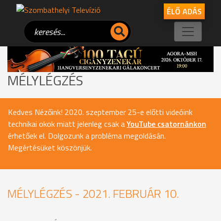
ÉLŐ ADÁS
MÉLYLÉGZÉS
Kedves Nézőink! 2020. szeptember 25-e előtti videóink
technikai okok miatt jelenleg csak a
YouTube csatornánkon
érhetőek el. Dolgozunk a probléma megoldásán.
Megértésüket köszönjük.
MÉLYLÉGZÉS - 2021. FEBRUÁR 10.