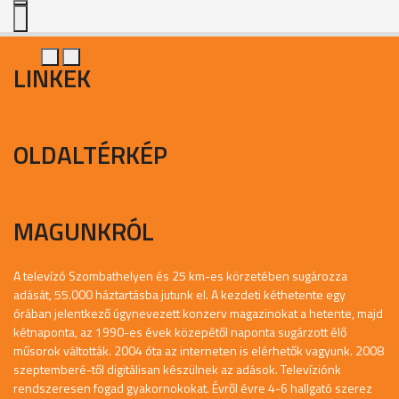
LINKEK
OLDALTÉRKÉP
MAGUNKRÓL
A televízó Szombathelyen és 25 km-es körzetében sugározza
adását, 55.000 háztartásba jutunk el. A kezdeti kéthetente egy
órában jelentkező úgynevezett konzerv magazinokat a hetente, majd
kétnaponta, az 1990-es évek közepétől naponta sugárzott élő
műsorok váltották. 2004 óta az interneten is elérhetők vagyunk. 2008
szeptemberé-től digitálisan készülnek az adások. Televíziónk
rendszeresen fogad gyakornokokat. Évről évre 4-6 hallgató szerez