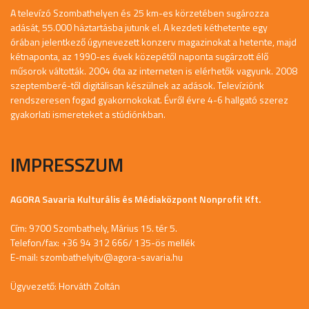
A televízó Szombathelyen és 25 km-es körzetében sugározza
adását, 55.000 háztartásba jutunk el. A kezdeti kéthetente egy
órában jelentkező úgynevezett konzerv magazinokat a hetente, majd
kétnaponta, az 1990-es évek közepétől naponta sugárzott élő
műsorok váltották. 2004 óta az interneten is elérhetők vagyunk. 2008
szeptemberé-től digitálisan készülnek az adások. Televíziónk
rendszeresen fogad gyakornokokat. Évről évre 4-6 hallgató szerez
gyakorlati ismereteket a stúdiónkban.
IMPRESSZUM
AGORA Savaria Kulturális és Médiaközpont Nonprofit Kft.
Cím: 9700 Szombathely, Márius 15. tér 5.
Telefon/fax: +36 94 312 666/ 135-ös mellék
E-mail:
szombathelyitv@agora-savaria.hu
Ügyvezető: Horváth Zoltán