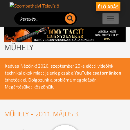
ÉLŐ ADÁS
MŰHELY
Kedves Nézőink! 2020. szeptember 25-e előtti videóink
technikai okok miatt jelenleg csak a
YouTube csatornánkon
érhetőek el. Dolgozunk a probléma megoldásán.
Megértésüket köszönjük.
MŰHELY - 2011. MÁJUS 3.