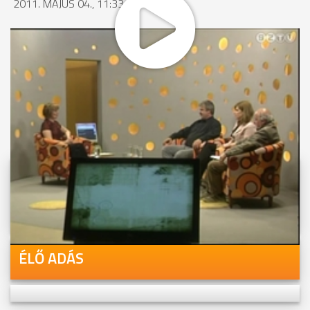
2011. MÁJUS 04., 11:33
MEGOSZTÁS
Videóink megtekinthetőek
Youtube-csatornánkon is!
ÉLŐ ADÁS