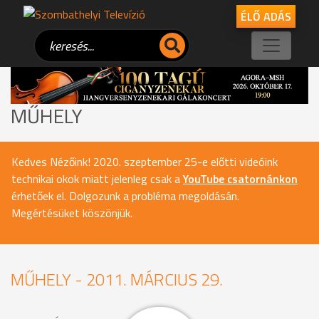
ÉLŐ ADÁS
MŰHELY
Kedves Nézőink! 2020. szeptember 25-e előtti videóink
technikai okok miatt jelenleg csak a
YouTube csatornánkon
érhetőek el. Dolgozunk a probléma megoldásán.
Megértésüket köszönjük.
MŰHELY - 2011. MÁRCIUS 29.