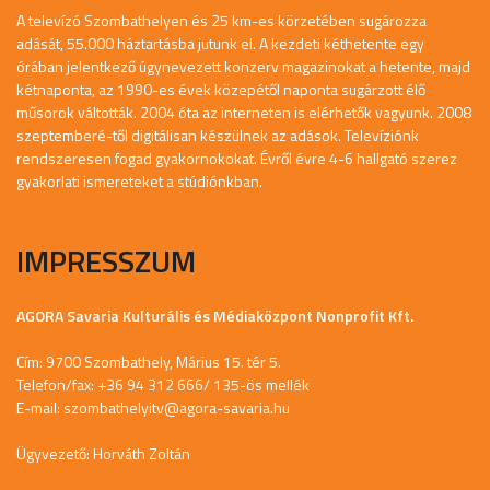
A televízó Szombathelyen és 25 km-es körzetében sugározza
adását, 55.000 háztartásba jutunk el. A kezdeti kéthetente egy
órában jelentkező úgynevezett konzerv magazinokat a hetente, majd
kétnaponta, az 1990-es évek közepétől naponta sugárzott élő
műsorok váltották. 2004 óta az interneten is elérhetők vagyunk. 2008
szeptemberé-től digitálisan készülnek az adások. Televíziónk
rendszeresen fogad gyakornokokat. Évről évre 4-6 hallgató szerez
gyakorlati ismereteket a stúdiónkban.
IMPRESSZUM
AGORA Savaria Kulturális és Médiaközpont Nonprofit Kft.
Cím: 9700 Szombathely, Márius 15. tér 5.
Telefon/fax: +36 94 312 666/ 135-ös mellék
E-mail:
szombathelyitv@agora-savaria.hu
Ügyvezető: Horváth Zoltán