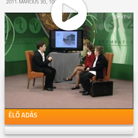
2011. MÁRCIUS 30., 10:26
MEGOSZTÁS
Videóink megtekinthetőek
Youtube-csatornánkon is!
ÉLŐ ADÁS