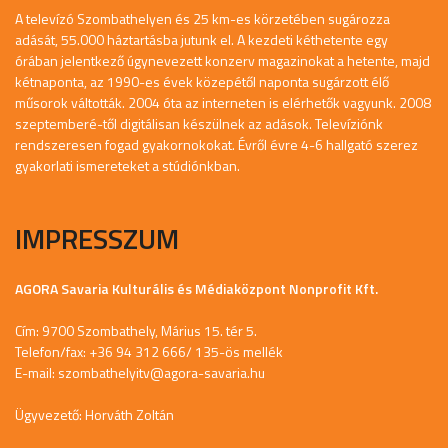
A televízó Szombathelyen és 25 km-es körzetében sugározza
adását, 55.000 háztartásba jutunk el. A kezdeti kéthetente egy
órában jelentkező úgynevezett konzerv magazinokat a hetente, majd
kétnaponta, az 1990-es évek közepétől naponta sugárzott élő
műsorok váltották. 2004 óta az interneten is elérhetők vagyunk. 2008
szeptemberé-től digitálisan készülnek az adások. Televíziónk
rendszeresen fogad gyakornokokat. Évről évre 4-6 hallgató szerez
gyakorlati ismereteket a stúdiónkban.
IMPRESSZUM
AGORA Savaria Kulturális és Médiaközpont Nonprofit Kft.
Cím: 9700 Szombathely, Márius 15. tér 5.
Telefon/fax: +36 94 312 666/ 135-ös mellék
E-mail:
szombathelyitv@agora-savaria.hu
Ügyvezető: Horváth Zoltán