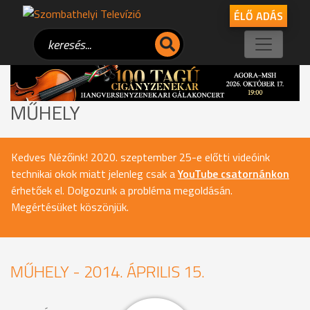
ÉLŐ ADÁS
MŰHELY
Kedves Nézőink! 2020. szeptember 25-e előtti videóink
technikai okok miatt jelenleg csak a
YouTube csatornánkon
érhetőek el. Dolgozunk a probléma megoldásán.
Megértésüket köszönjük.
MŰHELY - 2014. ÁPRILIS 15.