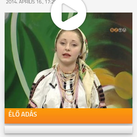
2014. ÁPRILIS 16., 17:28
MEGOSZTÁS
Videóink megtekinthetőek
Youtube-csatornánkon is!
ÉLŐ ADÁS