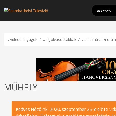
...videós anyagok
...legolvasottabbak
...az elmúlt 24 óra h
MŰHELY
Kedves Nézőink! 2020. szeptember 25-e előtti vide