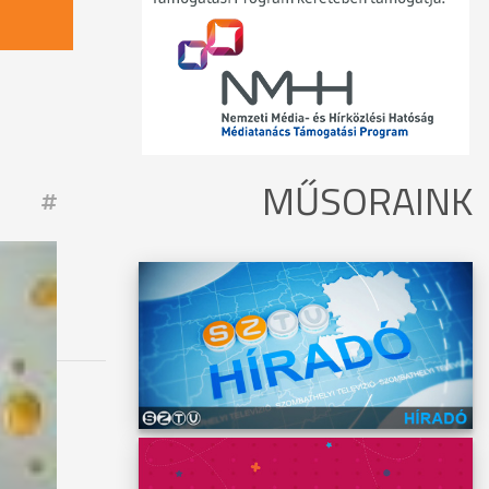
MŰSORAINK