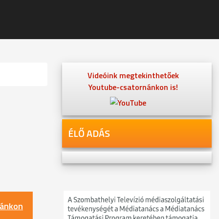
Videóink megtekinthetőek
Youtube-csatornánkon is!
ÉLŐ ADÁS
nánkon