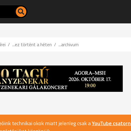
írei
...ez történt a héten
...archivum
óink technikai okok miatt jelenleg csak a
YouTube csator