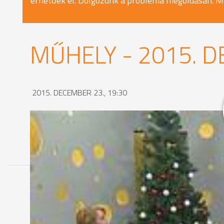
érhetőek el. Dolgozunk a probléma megoldásán. M
MŰHELY - 2015. D
2015. DECEMBER 23., 19:30
MEGOSZTÁS