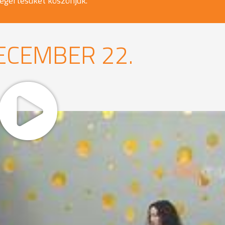
egértésüket köszönjük.
ECEMBER 22.