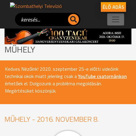
ÉLŐ ADÁS
MŰHELY
Kedves Nézőink! 2020. szeptember 25-e előtti videóink
technikai okok miatt jelenleg csak a
YouTube csatornánkon
érhetőek el. Dolgozunk a probléma megoldásán.
Megértésüket köszönjük.
MŰHELY - 2016. NOVEMBER 8.