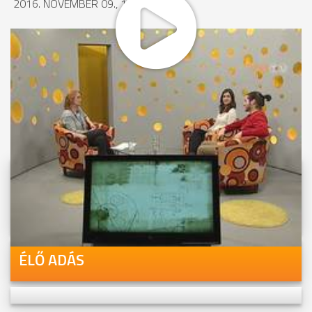
2016. NOVEMBER 09., 17:16
MEGOSZTÁS
Videóink megtekinthetőek
Youtube-csatornánkon is!
ÉLŐ ADÁS