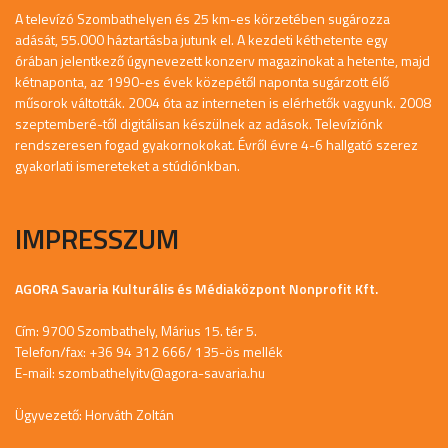
A televízó Szombathelyen és 25 km-es körzetében sugározza
adását, 55.000 háztartásba jutunk el. A kezdeti kéthetente egy
órában jelentkező úgynevezett konzerv magazinokat a hetente, majd
kétnaponta, az 1990-es évek közepétől naponta sugárzott élő
műsorok váltották. 2004 óta az interneten is elérhetők vagyunk. 2008
szeptemberé-től digitálisan készülnek az adások. Televíziónk
rendszeresen fogad gyakornokokat. Évről évre 4-6 hallgató szerez
gyakorlati ismereteket a stúdiónkban.
IMPRESSZUM
AGORA Savaria Kulturális és Médiaközpont Nonprofit Kft.
Cím: 9700 Szombathely, Márius 15. tér 5.
Telefon/fax: +36 94 312 666/ 135-ös mellék
E-mail:
szombathelyitv@agora-savaria.hu
Ügyvezető: Horváth Zoltán