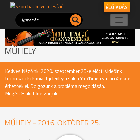
ÉLŐ ADÁS
MŰHELY
Kedves Nézőink! 2020. szeptember 25-e előtti videóink
technikai okok miatt jelenleg csak a
YouTube csatornánkon
érhetőek el. Dolgozunk a probléma megoldásán.
Megértésüket köszönjük.
MŰHELY - 2016. OKTÓBER 25.