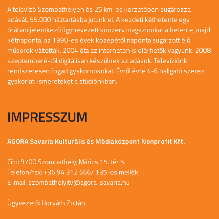
A televízó Szombathelyen és 25 km-es körzetében sugározza
adását, 55.000 háztartásba jutunk el. A kezdeti kéthetente egy
órában jelentkező úgynevezett konzerv magazinokat a hetente, majd
kétnaponta, az 1990-es évek közepétől naponta sugárzott élő
műsorok váltották. 2004 óta az interneten is elérhetők vagyunk. 2008
szeptemberé-től digitálisan készülnek az adások. Televíziónk
rendszeresen fogad gyakornokokat. Évről évre 4-6 hallgató szerez
gyakorlati ismereteket a stúdiónkban.
IMPRESSZUM
AGORA Savaria Kulturális és Médiaközpont Nonprofit Kft.
Cím: 9700 Szombathely, Márius 15. tér 5.
Telefon/fax: +36 94 312 666/ 135-ös mellék
E-mail:
szombathelyitv@agora-savaria.hu
Ügyvezető: Horváth Zoltán