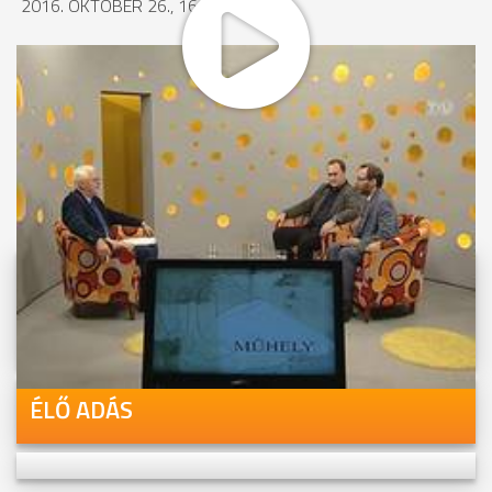
2016. OKTÓBER 26., 16:59
MEGOSZTÁS
Videóink megtekinthetőek
Youtube-csatornánkon is!
ÉLŐ ADÁS