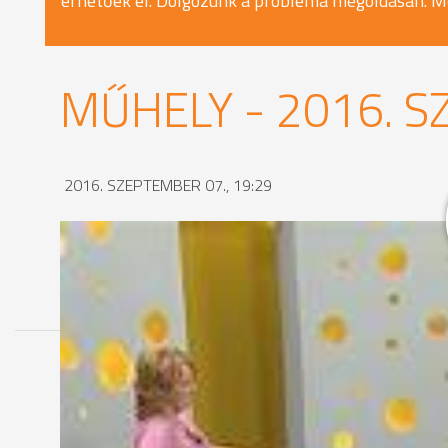
érhetőek el. Dolgozunk a probléma megoldásán. M
MŰHELY - 2016. S
2016. SZEPTEMBER 07., 19:29
MEGOSZTÁS