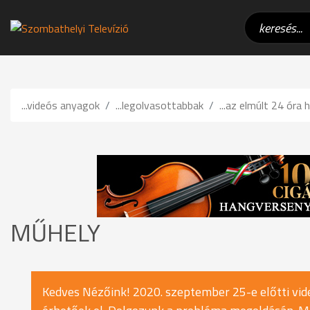
...videós anyagok
...legolvasottabbak
...az elmúlt 24 óra h
MŰHELY
Kedves Nézőink! 2020. szeptember 25-e előtti vide