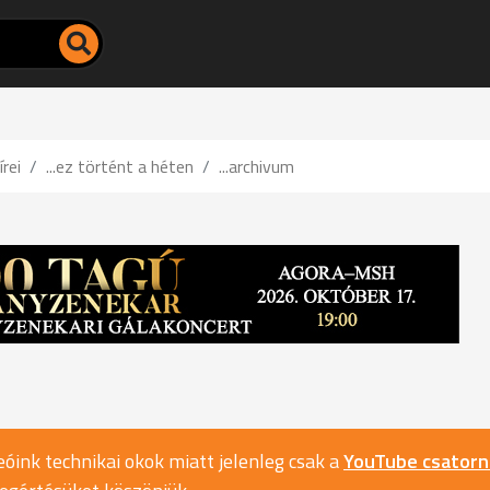
írei
...ez történt a héten
...archivum
óink technikai okok miatt jelenleg csak a
YouTube csator