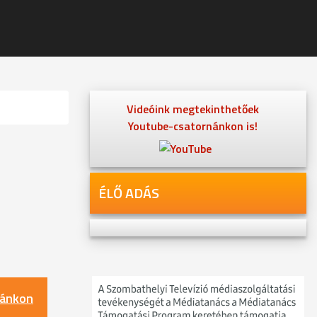
Videóink megtekinthetőek
Youtube-csatornánkon is!
ÉLŐ ADÁS
nánkon