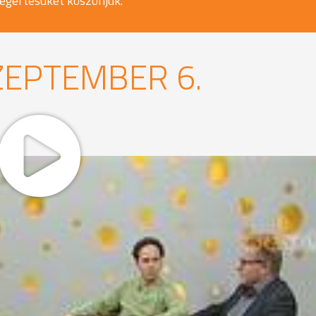
egértésüket köszönjük.
ZEPTEMBER 6.