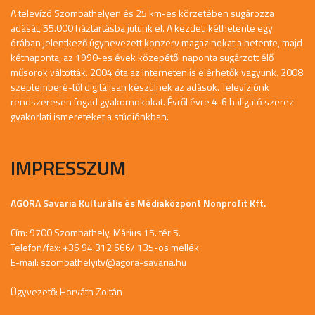
A televízó Szombathelyen és 25 km-es körzetében sugározza
adását, 55.000 háztartásba jutunk el. A kezdeti kéthetente egy
órában jelentkező úgynevezett konzerv magazinokat a hetente, majd
kétnaponta, az 1990-es évek közepétől naponta sugárzott élő
műsorok váltották. 2004 óta az interneten is elérhetők vagyunk. 2008
szeptemberé-től digitálisan készülnek az adások. Televíziónk
rendszeresen fogad gyakornokokat. Évről évre 4-6 hallgató szerez
gyakorlati ismereteket a stúdiónkban.
IMPRESSZUM
AGORA Savaria Kulturális és Médiaközpont Nonprofit Kft.
Cím: 9700 Szombathely, Márius 15. tér 5.
Telefon/fax: +36 94 312 666/ 135-ös mellék
E-mail:
szombathelyitv@agora-savaria.hu
Ügyvezető: Horváth Zoltán