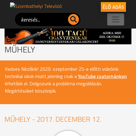
ÉLŐ ADÁS
MŰHELY
Kedves Nézőink! 2020. szeptember 25-e előtti videóink
technikai okok miatt jelenleg csak a
YouTube csatornánkon
érhetőek el. Dolgozunk a probléma megoldásán.
Megértésüket köszönjük.
MŰHELY - 2017. DECEMBER 12.