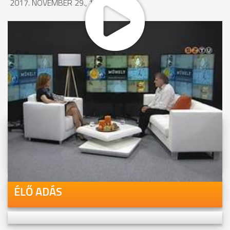
2017. NOVEMBER 29., 17:12
MEGOSZTÁS
Videóink megtekinthetőek
Youtube-csatornánkon is!
ÉLŐ ADÁS