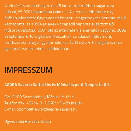
A televízó Szombathelyen és 25 km-es körzetében sugározza
adását, 55.000 háztartásba jutunk el. A kezdeti kéthetente egy
órában jelentkező úgynevezett konzerv magazinokat a hetente, majd
kétnaponta, az 1990-es évek közepétől naponta sugárzott élő
műsorok váltották. 2004 óta az interneten is elérhetők vagyunk. 2008
szeptemberé-től digitálisan készülnek az adások. Televíziónk
rendszeresen fogad gyakornokokat. Évről évre 4-6 hallgató szerez
gyakorlati ismereteket a stúdiónkban.
IMPRESSZUM
AGORA Savaria Kulturális és Médiaközpont Nonprofit Kft.
Cím: 9700 Szombathely, Márius 15. tér 5.
Telefon/fax: +36 94 312 666/ 135-ös mellék
E-mail:
szombathelyitv@agora-savaria.hu
Ügyvezető: Horváth Zoltán