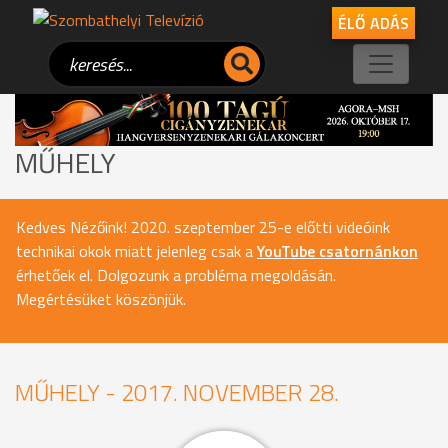
ÉLŐ ADÁS
MŰHELY
Kedves Nézőink! 2020. szeptember 25-e előtti videóink
technikai okok miatt jelenleg csak a
YouTube csatornánkon
érhetőek el. Dolgozunk a probléma megoldásán.
Megértésüket köszönjük.
MŰHELY - 2017. NOVEMBER 28.