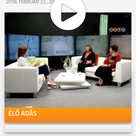
2018. FEBRUÁR 22., 20:18
MEGOSZTÁS
Videóink megtekinthetőek
Youtube-csatornánkon is!
ÉLŐ ADÁS