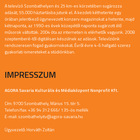
A televízó Szombathelyen és 25 km-es körzetében sugározza
adását, 55.000 háztartásba jutunk el. A kezdeti kéthetente egy
órában jelentkező úgynevezett konzerv magazinokat a hetente, majd
kétnaponta, az 1990-es évek közepétől naponta sugárzott élő
műsorok váltották. 2004 óta az interneten is elérhetők vagyunk. 2008
szeptemberé-től digitálisan készülnek az adások. Televíziónk
rendszeresen fogad gyakornokokat. Évről évre 4-6 hallgató szerez
gyakorlati ismereteket a stúdiónkban.
IMPRESSZUM
AGORA Savaria Kulturális és Médiaközpont Nonprofit Kft.
Cím: 9700 Szombathely, Márius 15. tér 5.
Telefon/fax: +36 94 312 666/ 135-ös mellék
E-mail:
szombathelyitv@agora-savaria.hu
Ügyvezető: Horváth Zoltán