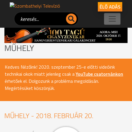
ÉLŐ ADÁS
MŰHELY
Kedves Nézőink! 2020. szeptember 25-e előtti videóink
technikai okok miatt jelenleg csak a
YouTube csatornánkon
érhetőek el. Dolgozunk a probléma megoldásán.
Megértésüket köszönjük.
MŰHELY - 2018. FEBRUÁR 20.