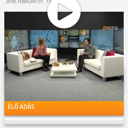
2018. FEBRUÁR 07., 17:19
MEGOSZTÁS
Videóink megtekinthetőek
Youtube-csatornánkon is!
ÉLŐ ADÁS