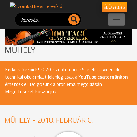
ÉLŐ ADÁS
MŰHELY
Kedves Nézőink! 2020. szeptember 25-e előtti videóink
technikai okok miatt jelenleg csak a
YouTube csatornánkon
érhetőek el. Dolgozunk a probléma megoldásán.
Megértésüket köszönjük.
MŰHELY - 2018. FEBRUÁR 6.