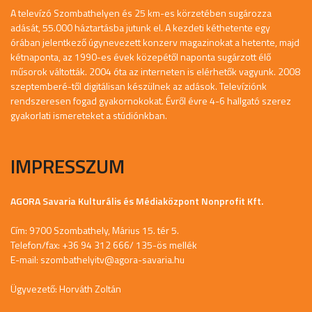
A televízó Szombathelyen és 25 km-es körzetében sugározza
adását, 55.000 háztartásba jutunk el. A kezdeti kéthetente egy
órában jelentkező úgynevezett konzerv magazinokat a hetente, majd
kétnaponta, az 1990-es évek közepétől naponta sugárzott élő
műsorok váltották. 2004 óta az interneten is elérhetők vagyunk. 2008
szeptemberé-től digitálisan készülnek az adások. Televíziónk
rendszeresen fogad gyakornokokat. Évről évre 4-6 hallgató szerez
gyakorlati ismereteket a stúdiónkban.
IMPRESSZUM
AGORA Savaria Kulturális és Médiaközpont Nonprofit Kft.
Cím: 9700 Szombathely, Márius 15. tér 5.
Telefon/fax: +36 94 312 666/ 135-ös mellék
E-mail:
szombathelyitv@agora-savaria.hu
Ügyvezető: Horváth Zoltán