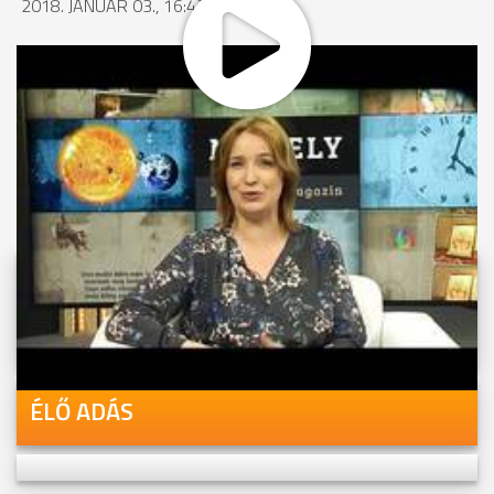
2018. JANUÁR 03., 16:43
MEGOSZTÁS
Videóink megtekinthetőek
Youtube-csatornánkon is!
ÉLŐ ADÁS