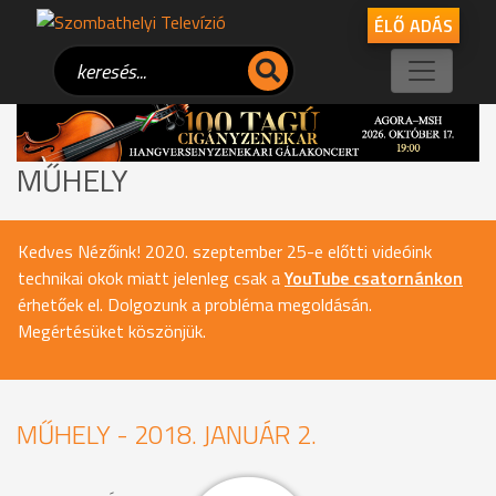
ÉLŐ ADÁS
MŰHELY
Kedves Nézőink! 2020. szeptember 25-e előtti videóink
technikai okok miatt jelenleg csak a
YouTube csatornánkon
érhetőek el. Dolgozunk a probléma megoldásán.
Megértésüket köszönjük.
MŰHELY - 2018. JANUÁR 2.