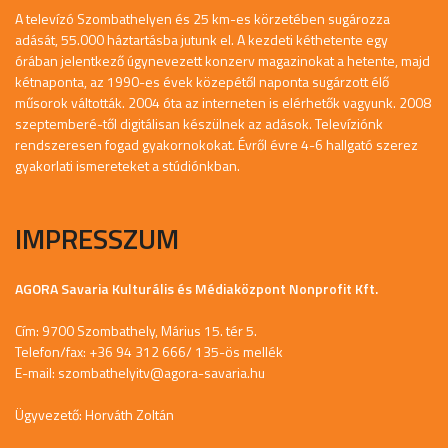
A televízó Szombathelyen és 25 km-es körzetében sugározza
adását, 55.000 háztartásba jutunk el. A kezdeti kéthetente egy
órában jelentkező úgynevezett konzerv magazinokat a hetente, majd
kétnaponta, az 1990-es évek közepétől naponta sugárzott élő
műsorok váltották. 2004 óta az interneten is elérhetők vagyunk. 2008
szeptemberé-től digitálisan készülnek az adások. Televíziónk
rendszeresen fogad gyakornokokat. Évről évre 4-6 hallgató szerez
gyakorlati ismereteket a stúdiónkban.
IMPRESSZUM
AGORA Savaria Kulturális és Médiaközpont Nonprofit Kft.
Cím: 9700 Szombathely, Márius 15. tér 5.
Telefon/fax: +36 94 312 666/ 135-ös mellék
E-mail:
szombathelyitv@agora-savaria.hu
Ügyvezető: Horváth Zoltán