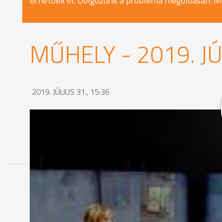
érhetőek el. Dolgozunk a probléma megoldásán. M
MŰHELY - 2019. JÚ
2019. JÚLIUS 31., 15:36
MEGOSZTÁS