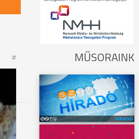
MŰSORAINK