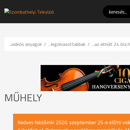
...videós anyagok
...legolvasottabbak
...az elmúlt 24 óra h
MŰHELY
Kedves Nézőink! 2020. szeptember 25-e előtti vide