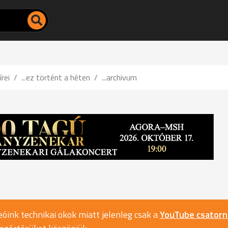
írei
...ez történt a héten
...archivum
óink technikai okok miatt jelenleg csak a
YouTube csator