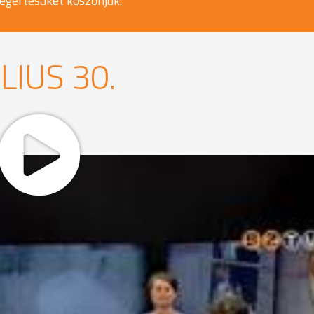
egértésüket köszönjük.
LIUS 30.