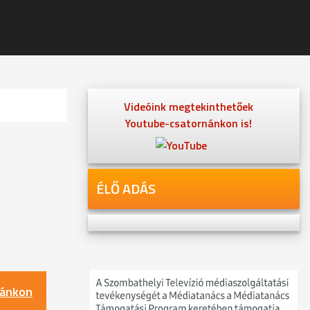
Videóink megtekinthetőek
Youtube-csatornánkon is!
ÉLŐ ADÁS
nánkon