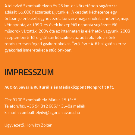
A televízó Szombathelyen és 25 km-es körzetében sugározza
adását, 55.000 háztartásba jutunk el. A kezdeti kéthetente egy
órában jelentkező úgynevezett konzerv magazinokat a hetente, majd
kétnaponta, az 1990-es évek közepétől naponta sugárzott élő
műsorok váltották. 2004 óta az interneten is elérhetők vagyunk. 2008
szeptemberé-től digitálisan készülnek az adások. Televíziónk
rendszeresen fogad gyakornokokat. Évről évre 4-6 hallgató szerez
gyakorlati ismereteket a stúdiónkban.
IMPRESSZUM
AGORA Savaria Kulturális és Médiaközpont Nonprofit Kft.
Cím: 9700 Szombathely, Márius 15. tér 5.
Telefon/fax: +36 94 312 666/ 135-ös mellék
E-mail:
szombathelyitv@agora-savaria.hu
Ügyvezető: Horváth Zoltán