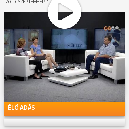
2019. SZEPTEMBER 11., 14:52
MEGOSZTÁS
Videóink megtekinthetőek
Youtube-csatornánkon is!
ÉLŐ ADÁS