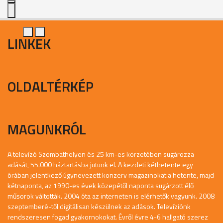
LINKEK
OLDALTÉRKÉP
MAGUNKRÓL
A televízó Szombathelyen és 25 km-es körzetében sugározza
adását, 55.000 háztartásba jutunk el. A kezdeti kéthetente egy
órában jelentkező úgynevezett konzerv magazinokat a hetente, majd
kétnaponta, az 1990-es évek közepétől naponta sugárzott élő
műsorok váltották. 2004 óta az interneten is elérhetők vagyunk. 2008
szeptemberé-től digitálisan készülnek az adások. Televíziónk
rendszeresen fogad gyakornokokat. Évről évre 4-6 hallgató szerez