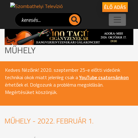
ÉLŐ ADÁS
MŰHELY
Kedves Nézőink! 2020. szeptember 25-e előtti videóink
technikai okok miatt jelenleg csak a
YouTube csatornánkon
érhetőek el. Dolgozunk a probléma megoldásán.
Megértésüket köszönjük.
MŰHELY - 2022. FEBRUÁR 1.