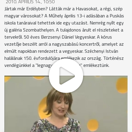
2010. ÁPRILIS 14., 10:50
Jártak már Erdélyben? Látták már a Havasokat, a régi, szép
magyar városokat? A Műhely április 13-i adásában a Puskás
iskola tanáraival tehettek ide egy utazást. Nemrég nyílt egy
új galéria Szombathelyen. A tulajdonos árult el részleteket a
tervekről. 50 éves Berzsenyi Dániel Vegyeskar. A kórus
vezetője beszélt arról a nagyszabású koncertről, amelyet az
elmúlt napokban rendezett a vegyeskar. Széchenyi István
halálának 150. évfordulójára emlékezik az ország. Történész
vendégünkkel a "legnagyobb magyarra" emlékeztünk.
MEGOSZTÁS