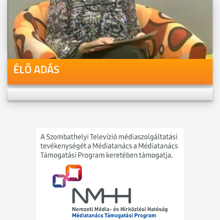
Videóink megtekinthetőek
Youtube-csatornánkon is!
ÉLŐ ADÁS