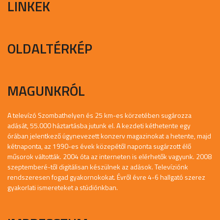
LINKEK
OLDALTÉRKÉP
MAGUNKRÓL
A televízó Szombathelyen és 25 km-es körzetében sugározza
adását, 55.000 háztartásba jutunk el. A kezdeti kéthetente egy
órában jelentkező úgynevezett konzerv magazinokat a hetente, majd
kétnaponta, az 1990-es évek közepétől naponta sugárzott élő
műsorok váltották. 2004 óta az interneten is elérhetők vagyunk. 2008
szeptemberé-től digitálisan készülnek az adások. Televíziónk
rendszeresen fogad gyakornokokat. Évről évre 4-6 hallgató szerez
gyakorlati ismereteket a stúdiónkban.