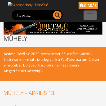
ÉLŐ ADÁS
MŰHELY
Kedves Nézőink! 2020. szeptember 25-e előtti videóink
technikai okok miatt jelenleg csak a
YouTube csatornánkon
érhetőek el. Dolgozunk a probléma megoldásán.
Megértésüket köszönjük.
MŰHELY - ÁPRILIS 13.