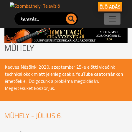
ÉLŐ ADÁS
MŰHELY
Kedves Nézőink! 2020. szeptember 25-e előtti videóink
technikai okok miatt jelenleg csak a
YouTube csatornánkon
érhetőek el. Dolgozunk a probléma megoldásán.
Megértésüket köszönjük.
MŰHELY - JÚLIUS 6.