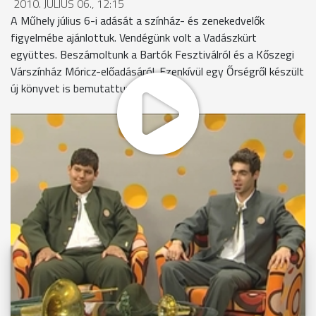
2010. JÚLIUS 06., 12:15
A Műhely július 6-i adását a színház- és zenekedvelők
figyelmébe ajánlottuk. Vendégünk volt a Vadászkürt
együttes. Beszámoltunk a Bartók Fesztiválról és a Kőszegi
Várszínház Móricz-előadásáról. Ezenkívül egy Őrségről készült
új könyvet is bemutattunk.
MEGOSZTÁS
Videóink megtekinthetőek
Youtube-csatornánkon is!