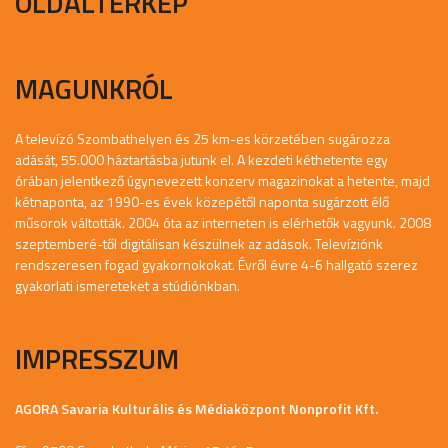
OLDALTÉRKÉP
MAGUNKRÓL
A televízó Szombathelyen és 25 km-es körzetében sugározza
adását, 55.000 háztartásba jutunk el. A kezdeti kéthetente egy
órában jelentkező úgynevezett konzerv magazinokat a hetente, majd
kétnaponta, az 1990-es évek közepétől naponta sugárzott élő
műsorok váltották. 2004 óta az interneten is elérhetők vagyunk. 2008
szeptemberé-től digitálisan készülnek az adások. Televíziónk
rendszeresen fogad gyakornokokat. Évről évre 4-6 hallgató szerez
gyakorlati ismereteket a stúdiónkban.
IMPRESSZUM
AGORA Savaria Kulturális és Médiaközpont Nonprofit Kft.