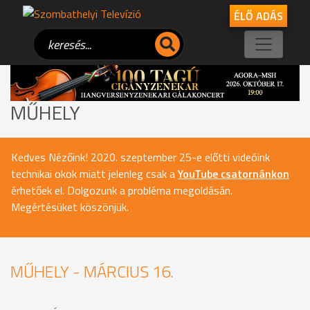
ÉLŐ ADÁS
MŰHELY
Kedves Nézőink! 2020. szeptember 25-e előtti videóink
technikai okok miatt jelenleg csak a
YouTube csatornánkon
érhetőek el. Dolgozunk a probléma megoldásán.
Megértésüket köszönjük.
MŰHELY - MÁRCIUS 16.