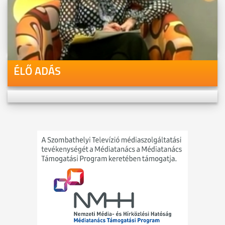
Videóink megtekinthetőek
Youtube-csatornánkon is!
ÉLŐ ADÁS