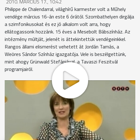
2010. MÁRCIUS 17., 10:42
Philippe de Chalendarral, világhírű karmester volt a Műhely
vendége március 16-án este 6 órától. Szombathelyen dirgálja
a szimfonikusokat és ez jó alkalom volt arra, hogy
ellátogassonk hozzánk. 15 éves a Mesebolt Bábszínház. Az
intézmény múltját, jelenét is áttekintettük vendégeinkkel.
Rangos állami elismerést vehetett át Jordán Tamás, a
Weöres Sándor Színház igazgatója. Vele is beszélgettünk,
mint ahogy Grünwald Stefániával, a Tavaszi Feszitvál
programjairól.
MEGOSZTÁS