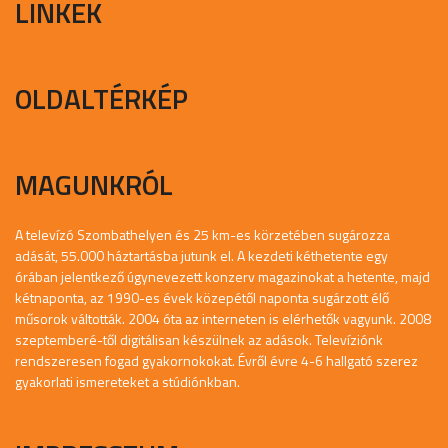
LINKEK
OLDALTÉRKÉP
MAGUNKRÓL
A televízó Szombathelyen és 25 km-es körzetében sugározza
adását, 55.000 háztartásba jutunk el. A kezdeti kéthetente egy
órában jelentkező úgynevezett konzerv magazinokat a hetente, majd
kétnaponta, az 1990-es évek közepétől naponta sugárzott élő
műsorok váltották. 2004 óta az interneten is elérhetők vagyunk. 2008
szeptemberé-től digitálisan készülnek az adások. Televíziónk
rendszeresen fogad gyakornokokat. Évről évre 4-6 hallgató szerez
gyakorlati ismereteket a stúdiónkban.