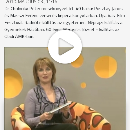
2010. MÁRCIUS 03., 11:16
Dr. Cholnoky Péter mesekönyvet írt. 40 haiku: Pusztay János
és Masszi Ferenc versei és képei a könyvtárban. Újra Vas-Film
Fesztivál. Radnóti-kiállítás az egyetemen. Néprajzi kiállítás a
Gyermekek Házában. 60 éves Marosits József - kiállítás az
Oladi ÁMK-ban.
MEGOSZTÁS
Videóink megtekinthetőek
Youtube-csatornánkon is!