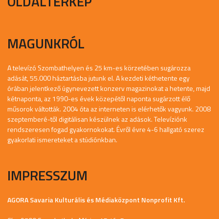
OLDALTÉRKÉP
MAGUNKRÓL
A televízó Szombathelyen és 25 km-es körzetében sugározza
adását, 55.000 háztartásba jutunk el. A kezdeti kéthetente egy
órában jelentkező úgynevezett konzerv magazinokat a hetente, majd
kétnaponta, az 1990-es évek közepétől naponta sugárzott élő
műsorok váltották. 2004 óta az interneten is elérhetők vagyunk. 2008
szeptemberé-től digitálisan készülnek az adások. Televíziónk
rendszeresen fogad gyakornokokat. Évről évre 4-6 hallgató szerez
gyakorlati ismereteket a stúdiónkban.
IMPRESSZUM
AGORA Savaria Kulturális és Médiaközpont Nonprofit Kft.