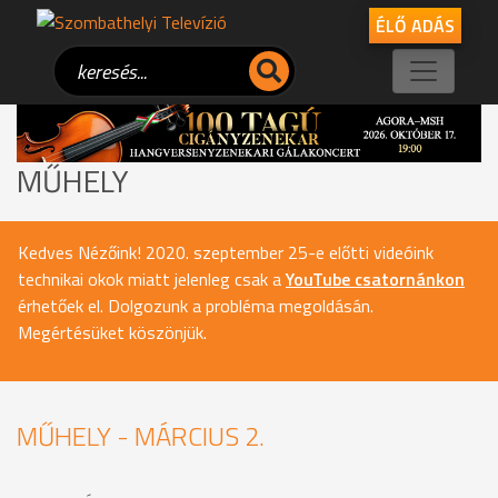
ÉLŐ ADÁS
MŰHELY
Kedves Nézőink! 2020. szeptember 25-e előtti videóink
technikai okok miatt jelenleg csak a
YouTube csatornánkon
érhetőek el. Dolgozunk a probléma megoldásán.
Megértésüket köszönjük.
MŰHELY - MÁRCIUS 2.