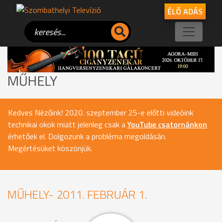
ÉLŐ ADÁS
MŰHELY
Kedves Nézőink! 2020. szeptember 25-e előtti videóink
technikai okok miatt jelenleg csak a
YouTube csatornánkon
érhetőek el. Dolgozunk a probléma megoldásán.
Megértésüket köszönjük.
MŰHELY- 2011. FEBRUÁR 1.