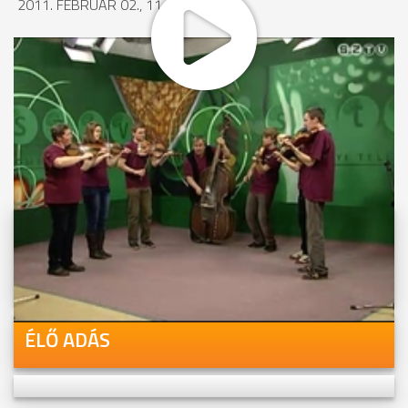
2011. FEBRUÁR 02., 11:44
MEGOSZTÁS
Videóink megtekinthetőek
Youtube-csatornánkon is!
ÉLŐ ADÁS