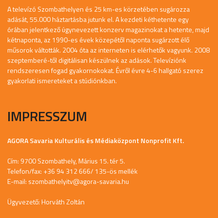
A televízó Szombathelyen és 25 km-es körzetében sugározza
adását, 55.000 háztartásba jutunk el. A kezdeti kéthetente egy
órában jelentkező úgynevezett konzerv magazinokat a hetente, majd
kétnaponta, az 1990-es évek közepétől naponta sugárzott élő
műsorok váltották. 2004 óta az interneten is elérhetők vagyunk. 2008
szeptemberé-től digitálisan készülnek az adások. Televíziónk
rendszeresen fogad gyakornokokat. Évről évre 4-6 hallgató szerez
gyakorlati ismereteket a stúdiónkban.
IMPRESSZUM
AGORA Savaria Kulturális és Médiaközpont Nonprofit Kft.
Cím: 9700 Szombathely, Márius 15. tér 5.
Telefon/fax: +36 94 312 666/ 135-ös mellék
E-mail:
szombathelyitv@agora-savaria.hu
Ügyvezető: Horváth Zoltán