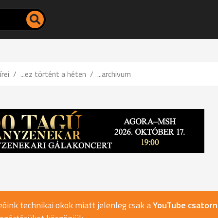
írei
...ez történt a héten
...archivum
óink technikai okok miatt jelenleg csak a
YouTube csator