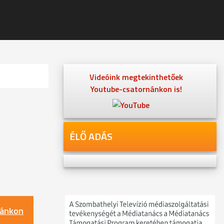
Videóink megtekinthetőek
Youtube-csatornánkon is!
ÉLŐ ADÁS
nánkon