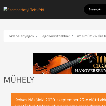
...videós anyagok
...legolvasottabbak
...az elmúlt 24 óra h
MŰHELY
Kedves Nézőink! 2020. szeptember 25-e előtti vide