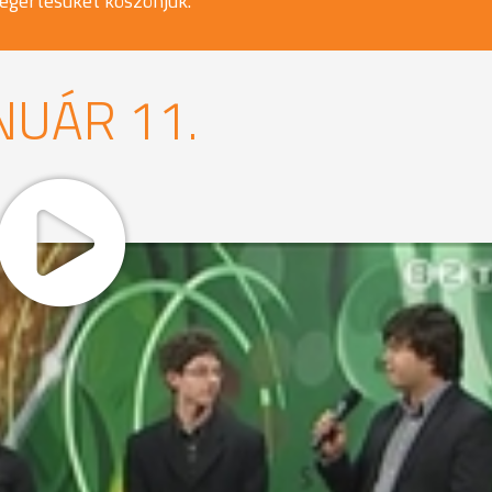
egértésüket köszönjük.
NUÁR 11.