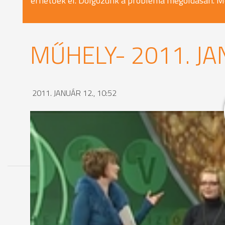
érhetőek el. Dolgozunk a probléma megoldásán. M
MŰHELY- 2011. JA
2011. JANUÁR 12., 10:52
MEGOSZTÁS