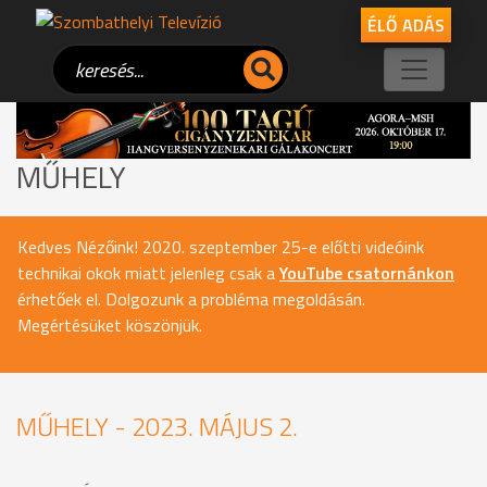
ÉLŐ ADÁS
MŰHELY
Kedves Nézőink! 2020. szeptember 25-e előtti videóink
technikai okok miatt jelenleg csak a
YouTube csatornánkon
érhetőek el. Dolgozunk a probléma megoldásán.
Megértésüket köszönjük.
MŰHELY - 2023. MÁJUS 2.