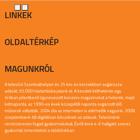
LINKEK
OLDALTÉRKÉP
MAGUNKRÓL
A televízó Szombathelyen és 25 km-es körzetében sugározza
adását, 55.000 háztartásba jutunk el. A kezdeti kéthetente egy
órában jelentkező úgynevezett konzerv magazinokat a hetente, majd
kétnaponta, az 1990-es évek közepétől naponta sugárzott élő
műsorok váltották. 2004 óta az interneten is elérhetők vagyunk. 2008
szeptemberé-től digitálisan készülnek az adások. Televíziónk
rendszeresen fogad gyakornokokat. Évről évre 4-6 hallgató szerez
gyakorlati ismereteket a stúdiónkban.