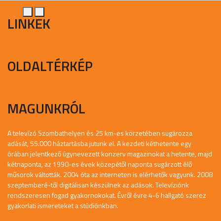
LINKEK
OLDALTÉRKÉP
MAGUNKRÓL
A televízó Szombathelyen és 25 km-es körzetében sugározza
adását, 55.000 háztartásba jutunk el. A kezdeti kéthetente egy
órában jelentkező úgynevezett konzerv magazinokat a hetente, majd
kétnaponta, az 1990-es évek közepétől naponta sugárzott élő
műsorok váltották. 2004 óta az interneten is elérhetők vagyunk. 2008
szeptemberé-től digitálisan készülnek az adások. Televíziónk
rendszeresen fogad gyakornokokat. Évről évre 4-6 hallgató szerez
gyakorlati ismereteket a stúdiónkban.