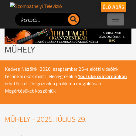
ÉLŐ ADÁS
MŰHELY
Kedves Nézőink! 2020. szeptember 25-e előtti videóink
technikai okok miatt jelenleg csak a
YouTube csatornánkon
érhetőek el. Dolgozunk a probléma megoldásán.
Megértésüket köszönjük.
MŰHELY - 2025. JÚLIUS 29.