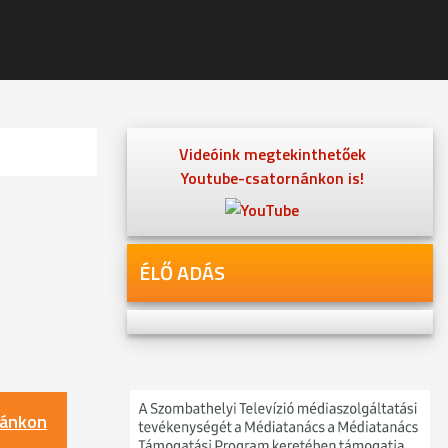
Videóink megtekinthetőek
Youtube-csatornánkon is!
ÉLŐ ADÁS
nánkon