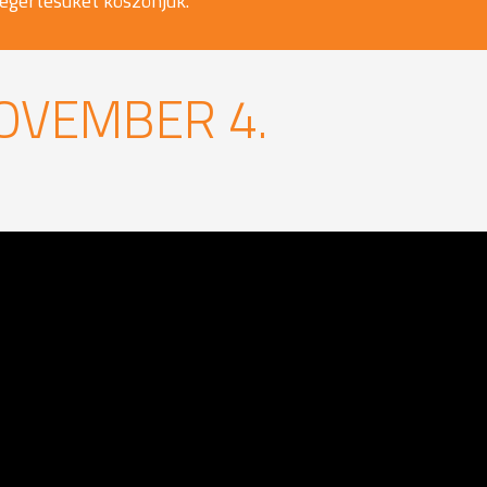
egértésüket köszönjük.
NOVEMBER 4.