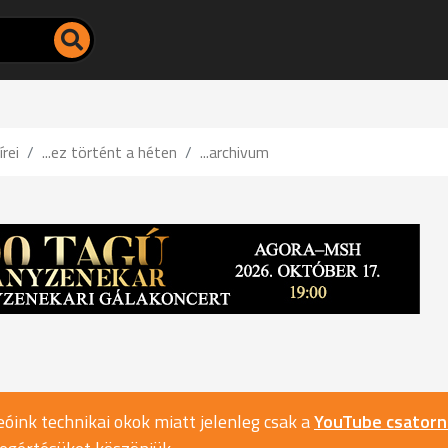
írei
...ez történt a héten
...archivum
óink technikai okok miatt jelenleg csak a
YouTube csator