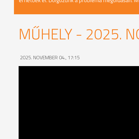
érhetőek el. Dolgozunk a probléma megoldásán. M
MŰHELY - 2025. 
2025. NOVEMBER 04., 17:15