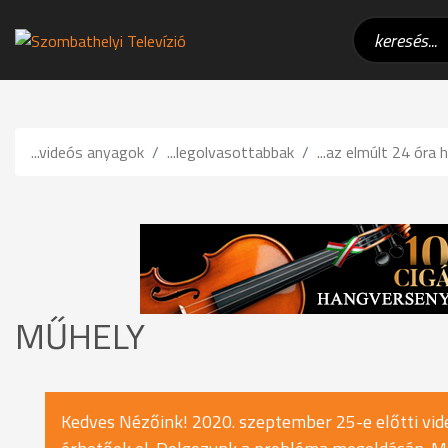
...videós anyagok
...legolvasottabbak
...az elmúlt 24 óra h
MŰHELY
Kedves Nézőink! 2020. szeptember 25-e előtti vide