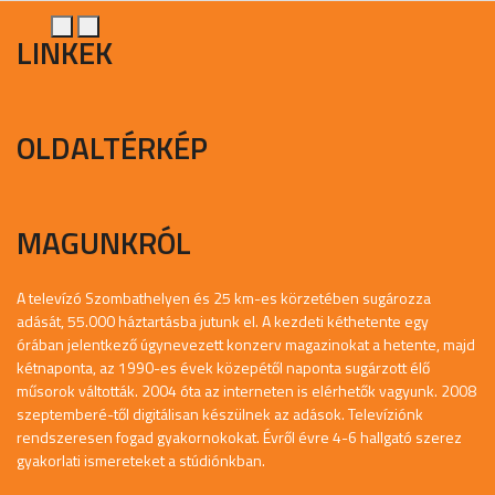
LINKEK
OLDALTÉRKÉP
MAGUNKRÓL
A televízó Szombathelyen és 25 km-es körzetében sugározza
adását, 55.000 háztartásba jutunk el. A kezdeti kéthetente egy
órában jelentkező úgynevezett konzerv magazinokat a hetente, majd
kétnaponta, az 1990-es évek közepétől naponta sugárzott élő
műsorok váltották. 2004 óta az interneten is elérhetők vagyunk. 2008
szeptemberé-től digitálisan készülnek az adások. Televíziónk
rendszeresen fogad gyakornokokat. Évről évre 4-6 hallgató szerez
gyakorlati ismereteket a stúdiónkban.