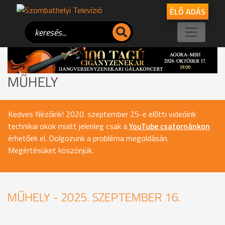
ÉLŐ ADÁS
MŰHELY
Kedves Nézőink! 2020. szeptember 25-e előtti videóink
technikai okok miatt jelenleg csak a
YouTube csatornánkon
érhetőek el. Dolgozunk a probléma megoldásán.
Megértésüket köszönjük.
MŰHELY - 2025. SZEPTEMBER 16.