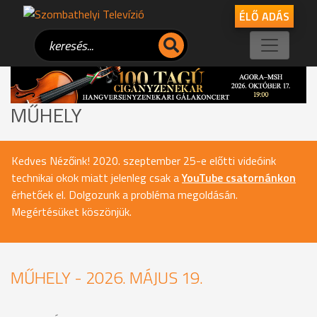
ÉLŐ ADÁS
MŰHELY
Kedves Nézőink! 2020. szeptember 25-e előtti videóink
technikai okok miatt jelenleg csak a
YouTube csatornánkon
érhetőek el. Dolgozunk a probléma megoldásán.
Megértésüket köszönjük.
MŰHELY - 2026. MÁJUS 19.