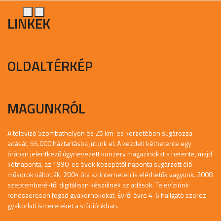
LINKEK
OLDALTÉRKÉP
MAGUNKRÓL
A televízó Szombathelyen és 25 km-es körzetében sugározza
adását, 55.000 háztartásba jutunk el. A kezdeti kéthetente egy
órában jelentkező úgynevezett konzerv magazinokat a hetente, majd
kétnaponta, az 1990-es évek közepétől naponta sugárzott élő
műsorok váltották. 2004 óta az interneten is elérhetők vagyunk. 2008
szeptemberé-től digitálisan készülnek az adások. Televíziónk
rendszeresen fogad gyakornokokat. Évről évre 4-6 hallgató szerez
gyakorlati ismereteket a stúdiónkban.