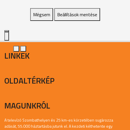
Mégsem
Beállítások mentése
LINKEK
OLDALTÉRKÉP
MAGUNKRÓL
A televízó Szombathelyen és 25 km-es körzetében sugározza
adását, 55.000 háztartásba jutunk el. A kezdeti kéthetente egy