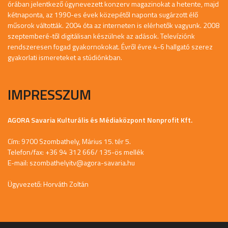
órában jelentkező úgynevezett konzerv magazinokat a hetente, majd
kétnaponta, az 1990-es évek közepétől naponta sugárzott élő
műsorok váltották. 2004 óta az interneten is elérhetők vagyunk. 2008
szeptemberé-től digitálisan készülnek az adások. Televíziónk
rendszeresen fogad gyakornokokat. Évről évre 4-6 hallgató szerez
gyakorlati ismereteket a stúdiónkban.
IMPRESSZUM
AGORA Savaria Kulturális és Médiaközpont Nonprofit Kft.
Cím: 9700 Szombathely, Márius 15. tér 5.
Telefon/fax: +36 94 312 666/ 135-ös mellék
E-mail:
szombathelyitv@agora-savaria.hu
Ügyvezető: Horváth Zoltán