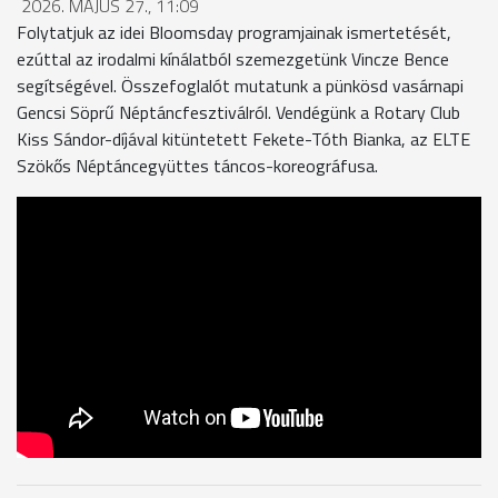
2026. MÁJUS 27., 11:09
Folytatjuk az idei Bloomsday programjainak ismertetését,
ezúttal az irodalmi kínálatból szemezgetünk Vincze Bence
segítségével. Összefoglalót mutatunk a pünkösd vasárnapi
Gencsi Söprű Néptáncfesztiválról. Vendégünk a Rotary Club
Kiss Sándor-díjával kitüntetett Fekete-Tóth Bianka, az ELTE
Szökős Néptáncegyüttes táncos-koreográfusa.