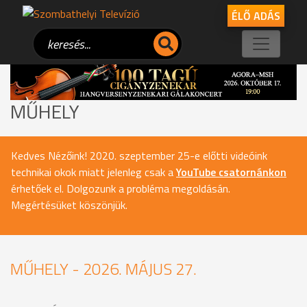
ÉLŐ ADÁS
MŰHELY
Kedves Nézőink! 2020. szeptember 25-e előtti videóink
technikai okok miatt jelenleg csak a
YouTube csatornánkon
érhetőek el. Dolgozunk a probléma megoldásán.
Megértésüket köszönjük.
MŰHELY - 2026. MÁJUS 27.