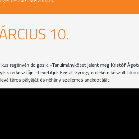
egértésüket köszönjük.
ÁRCIUS 10.
tikus regényén dolgozik. -Tanulmánykötet jelent meg Kristóf Ágotá
k szerkesztője. -Levetítjük Feiszt György emlékére készült filmü
-levéltáros pályáját és néhány szellemes anekdotáját.