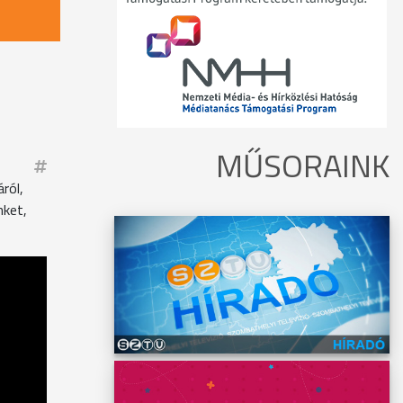
MŰSORAINK
ról,
nket,