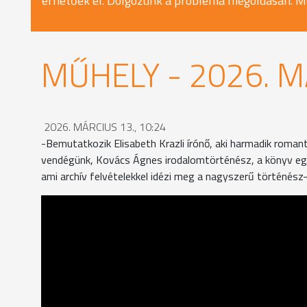
érhetőek el. Dolgozunk a probléma megoldásán. M
MŰHELY - 2026. M
2026. MÁRCIUS 13., 10:24
-Bemutatkozik Elisabeth Krazli írónő, aki harmadik roman
vendégünk, Kovács Ágnes irodalomtörténész, a könyv egyi
ami archív felvételekkel idézi meg a nagyszerű történész