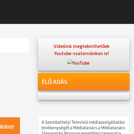
Videóink megtekinthetőek
Youtube-csatornánkon is!
ÉLŐ ADÁS
nánkon