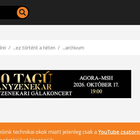
írei
...ez történt a héten
...archivum
óink technikai okok miatt jelenleg csak a
YouTube csator