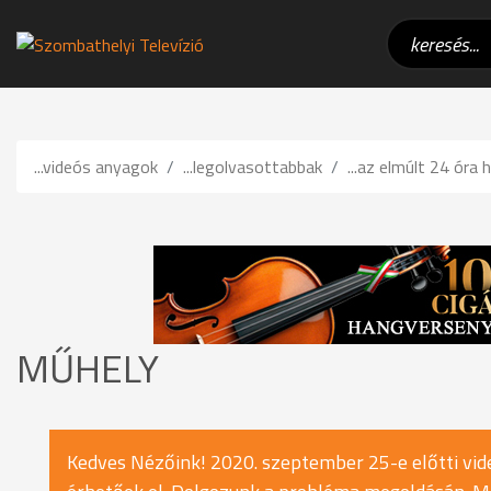
...videós anyagok
...legolvasottabbak
...az elmúlt 24 óra h
MŰHELY
Kedves Nézőink! 2020. szeptember 25-e előtti vide