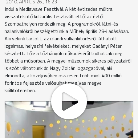
2010. ÁPRILIS 26., 16:23
Indul a Mediawave Fesztivál. A két évtizedes múltra
visszatekintő kulturális fesztivált ettől az évtől
Szombathelyen rendezik meg. A programokról, látni-és
hallanivalókról beszélgettünk a Műhely április 28-i adásában.
Aki velünk tartott, az izlandi vulkánkitörésről láthatott
izgalmas, helyszíni felvételeket, melyeket Gadányi Péter
készített. Tőle a tűzhányók működéséről tudhattak meg
többet a műsorban. A megyei múzeumok sikeres pályzatairól
is szót váltottunk dr. Nagy Zoltán iogazgatóval, aki
elmondta, a közeljövőben összesen több mint 400 millió
forintos fejlesztés valósulhat meg Vas megye
kiállítótereiben.
MEGOSZTÁS