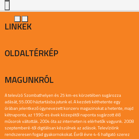
LINKEK
OLDALTÉRKÉP
MAGUNKRÓL
A televízó Szombathelyen és 25 km-es körzetében sugározza
adását, 55.000 háztartásba jutunk el. A kezdeti kéthetente egy
órában jelentkező úgynevezett konzerv magazinokat a hetente, majd
kétnaponta, az 1990-es évek közepétől naponta sugárzott élő
műsorok váltották. 2004 óta az interneten is elérhetők vagyunk. 2008
szeptemberé-től digitálisan készülnek az adások. Televíziónk
rendszeresen fogad gyakornokokat. Évről évre 4-6 hallgató szerez