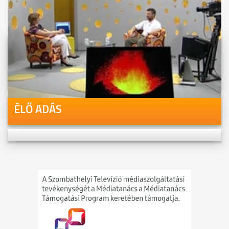
Videóink megtekinthetőek
Youtube-csatornánkon is!
ÉLŐ ADÁS