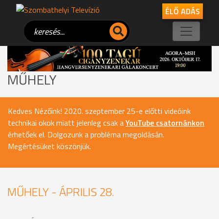
ÉLŐ ADÁS
MŰHELY
Kedves Nézőink! 2020. szeptember 25-e előtti videóink
technikai okok miatt jelenleg csak a
YouTube csatornánkon
érhetőek el. Dolgozunk a probléma megoldásán.
Megértésüket köszönjük.
MŰHELY - ÁPRILIS 28.